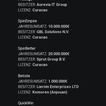
BESITZER:
Aurevia IT Group
LIZENZ:
Curacao
SpinEmpire
JAHRESUMSATZ:
10.000.000€
BESITZER:
GBL Solutions N.V.
LIZENZ:
Curacao
SpinBetter
JAHRESUMSATZ:
20.000.000€
BESITZER:
Sprut Group B.V.
LIZENZ:
Curacao
Betista
JAHRESUMSATZ:
1.000.000€
BESITZER:
Liernin Enterprises LTD
LIZENZ:
Komoren (Anjouan)
QuickWin