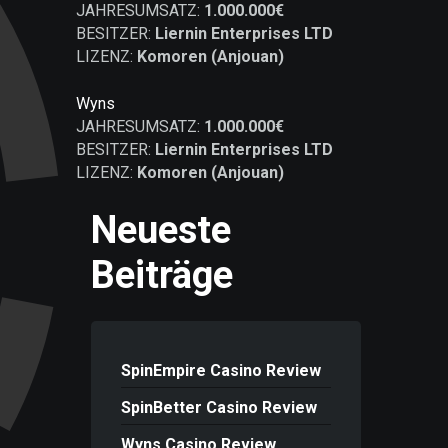
JAHRESUMSATZ:
1.000.000€
BESITZER:
Liernin Enterprises LTD
LIZENZ:
Komoren (Anjouan)
Wyns
JAHRESUMSATZ:
1.000.000€
BESITZER:
Liernin Enterprises LTD
LIZENZ:
Komoren (Anjouan)
Neueste
Beiträge
SpinEmpire Casino Review
SpinBetter Casino Review
Wyns Casino Review