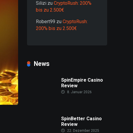
Silizi
zu
CryptoRush: 200%
bis zu 2.500€
Robert99
zu
CryptoRush:
200% bis zu 2.500€
News
SpinEmpire Casino
Review
8. Januar 2026
SpinBetter Casino
Review
22. Dezember 2025