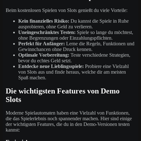
Beim kostenlosen Spielen von Slots genießt du viele Vorteile:
Kein finanzielles Risiko:
Du kannst die Spiele in Ruhe
ausprobieren, ohne Geld zu verlieren.
Uneingeschränktes Testen:
Spiele so lange du möchtest,
ohne Begrenzungen oder Einzahlungspflichten.
Perfekt für Anfänger:
Lerne die Regeln, Funktionen und
Gewinnchancen ohne Druck kennen.
Optimale Vorbereitung:
Teste verschiedene Strategien,
bevor du echtes Geld setzt.
Entdecke neue Lieblingsspiele:
Probiere eine Vielzahl
von Slots aus und finde heraus, welche dir am meisten
Spaß machen.
Die wichtigsten Features von Demo
Slots
Moderne Spielautomaten haben eine Vielzahl von Funktionen,
die das Spielerlebnis noch spannender machen. Hier sind einige
der wichtigsten Features, die du in den Demo-Versionen testen
kannst: