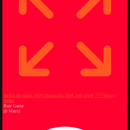
Sicher dir einen 100% Bonus bis 500€ und spiele 777 Money
Strike
Rate Game
(
0
Votes)