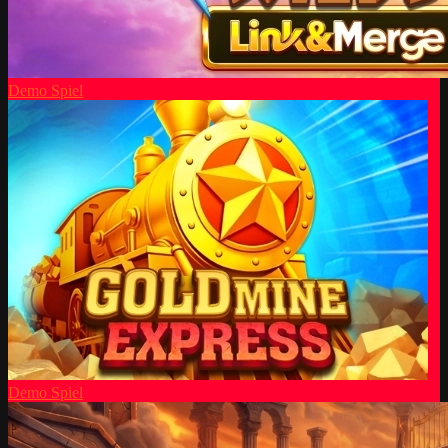
Demo Spiel
Demo Spiel