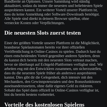
Bandbreite an Optionen. Unsere Sammlung wird ständig
aktualisiert, sodass du immer die neuesten und beliebtesten Spiele
ausprobieren kannst. Ein weiterer Vorteil unserer Plattform ist,
dass du keine Anmeldung oder Software-Downloads benötigst.
Alle Spiele sind direkt in deinem Browser spielbar, ohne
versteckte Kosten oder Verpflichtungen.
Die neuesten Slots zuerst testen
Einer der größten Vorteile unserer Plattform ist die Möglichkeit,
brandneue Spielautomaten bereits vor ihrer offiziellen
Veröffentlichung in Online-Casinos zu spielen. Dadurch hast du
einen entscheidenden Vorteil gegenüber anderen Spielern, denn
du kannst dich bereits mit den neuesten Slots vertraut machen,
bevor sie überhaupt auf Echtgeld-Plattformen verfügbar sind. Wir
arbeiten eng mit den Entwicklern zusammen, um sicherzustellen,
dass du die neuesten Spiele früher als anderswo ausprobieren
kannst. Dies gibt dir die Gelegenheit, dich intensiv mit den
Mechaniken, den Gewinnpotenzialen und den Bonusfunktionen
auseinanderzusetzen, ohne dafür eigenes Geld zu riskieren.
Sobald das Spiel dann offiziell in Online-Casinos verfügbar ist,
bist du bereits bestens vorbereitet.
Vorteile des kostenlosen Spielens