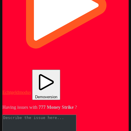
Echtgeldmodus
Demoversion
Having issues with
777 Money Strike
?