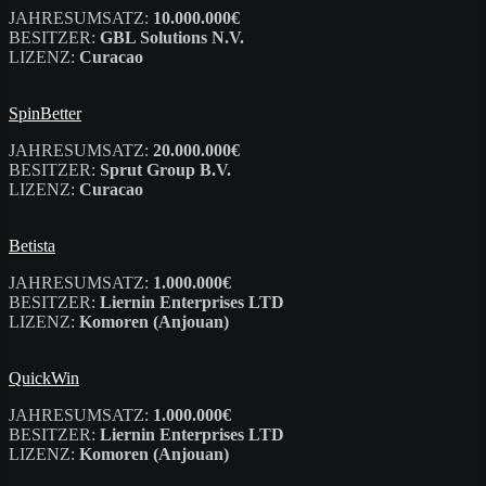
JAHRESUMSATZ:
10.000.000€
BESITZER:
GBL Solutions N.V.
LIZENZ:
Curacao
SpinBetter
JAHRESUMSATZ:
20.000.000€
BESITZER:
Sprut Group B.V.
LIZENZ:
Curacao
Betista
JAHRESUMSATZ:
1.000.000€
BESITZER:
Liernin Enterprises LTD
LIZENZ:
Komoren (Anjouan)
QuickWin
JAHRESUMSATZ:
1.000.000€
BESITZER:
Liernin Enterprises LTD
LIZENZ:
Komoren (Anjouan)