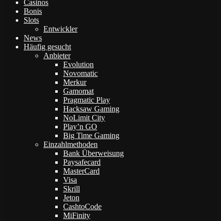
Casinos
Bonis
Slots
Entwickler
News
Häufig gesucht
Anbieter
Evolution
Novomatic
Merkur
Gamomat
Pragmatic Play
Hacksaw Gaming
NoLimit City
Play’n GO
Big Time Gaming
Einzahlmethoden
Bank Überweisung
Paysafecard
MasterCard
Visa
Skrill
Jeton
CashtoCode
MiFinity