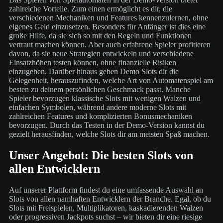
zahlreiche Vorteile. Zum einen ermöglicht es dir, die
verschiedenen Mechaniken und Features kennenzulernen, ohne
eigenes Geld einzusetzen. Besonders für Anfänger ist dies eine
große Hilfe, da sie sich so mit den Regeln und Funktionen
vertraut machen können. Aber auch erfahrene Spieler profitieren
davon, da sie neue Strategien entwickeln und verschiedene
Einsatzhöhen testen können, ohne finanzielle Risiken
einzugehen. Darüber hinaus geben Demo Slots dir die
Gelegenheit, herauszufinden, welche Art von Automatenspiel am
besten zu deinem persönlichen Geschmack passt. Manche
Spieler bevorzugen klassische Slots mit wenigen Walzen und
einfachen Symbolen, während andere moderne Slots mit
zahlreichen Features und komplizierten Bonusmechaniken
bevorzugen. Durch das Testen in der Demo-Version kannst du
gezielt herausfinden, welche Slots dir am meisten Spaß machen.
Unser Angebot: Die besten Slots von
allen Entwicklern
Auf unserer Plattform findest du eine umfassende Auswahl an
Slots von allen namhaften Entwicklern der Branche. Egal, ob du
Slots mit Freispielen, Multiplikatoren, kaskadierenden Walzen
oder progressiven Jackpots suchst – wir bieten dir eine riesige