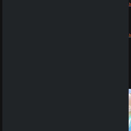
CryptoRush
200% bis
zu 2.500€
Echtgeldmodus
Robert99
Demoversion
zu
Having issues with
Aztec Ritual
?
CryptoRush
200% bis
zu 2.500€
News
SpinEmpire Casino
Submit
Review
Sicher dir einen 100% Bonus bis 500€ und spiele
8. Januar 2026
Aztec Ritual
SpinBetter Casino
Try Our Featured Games
Review
22. Dezember
2025
Wyns Casino Revie
30. September
2025
QuickWin Casino
Review