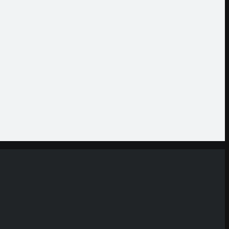
Suchen
Suchen
Neue Casinos
Prestige