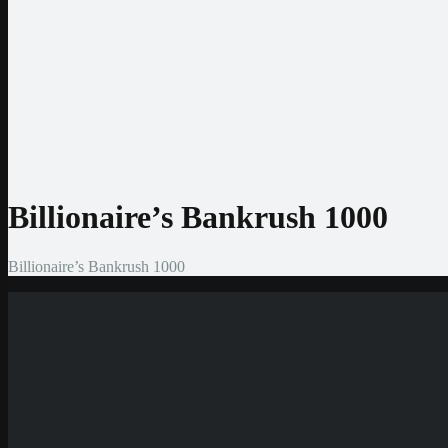
Aus
Billionaire’s Bankrush 1000
Billionaire’s Bankrush 1000