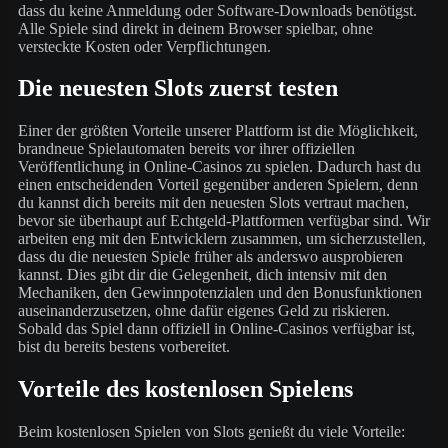
dass du keine Anmeldung oder Software-Downloads benötigst.
Alle Spiele sind direkt in deinem Browser spielbar, ohne
versteckte Kosten oder Verpflichtungen.
Die neuesten Slots zuerst testen
Einer der größten Vorteile unserer Plattform ist die Möglichkeit,
brandneue Spielautomaten bereits vor ihrer offiziellen
Veröffentlichung in Online-Casinos zu spielen. Dadurch hast du
einen entscheidenden Vorteil gegenüber anderen Spielern, denn
du kannst dich bereits mit den neuesten Slots vertraut machen,
bevor sie überhaupt auf Echtgeld-Plattformen verfügbar sind. Wir
arbeiten eng mit den Entwicklern zusammen, um sicherzustellen,
dass du die neuesten Spiele früher als anderswo ausprobieren
kannst. Dies gibt dir die Gelegenheit, dich intensiv mit den
Mechaniken, den Gewinnpotenzialen und den Bonusfunktionen
auseinanderzusetzen, ohne dafür eigenes Geld zu riskieren.
Sobald das Spiel dann offiziell in Online-Casinos verfügbar ist,
bist du bereits bestens vorbereitet.
Vorteile des kostenlosen Spielens
Beim kostenlosen Spielen von Slots genießt du viele Vorteile: