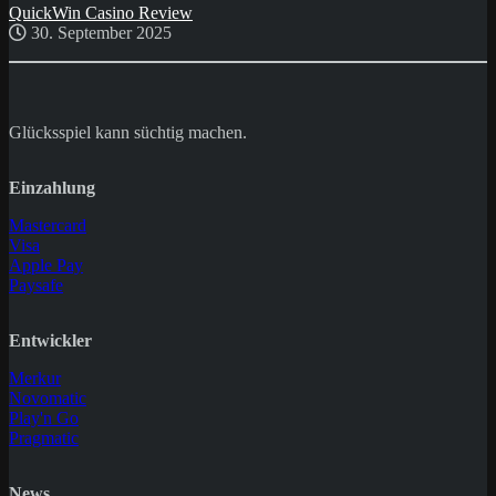
QuickWin Casino Review
30. September 2025
Glücksspiel kann süchtig machen.
Einzahlung
Mastercard
Visa
Apple Pay
Paysafe
Entwickler
Merkur
Novomatic
Play'n Go
Pragmatic
News