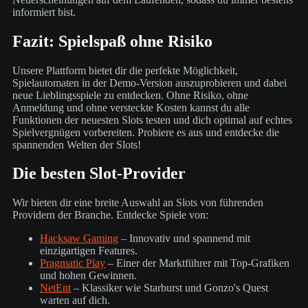
informiert bist.
Fazit: Spielspaß ohne Risiko
Unsere Plattform bietet dir die perfekte Möglichkeit,
Spielautomaten in der Demo-Version auszuprobieren und dabei
neue Lieblingsspiele zu entdecken. Ohne Risiko, ohne
Anmeldung und ohne versteckte Kosten kannst du alle
Funktionen der neuesten Slots testen und dich optimal auf echtes
Spielvergnügen vorbereiten. Probiere es aus und entdecke die
spannenden Welten der Slots!
Die besten Slot-Provider
Wir bieten dir eine breite Auswahl an Slots von führenden
Providern der Branche. Entdecke Spiele von:
Hacksaw Gaming
– Innovativ und spannend mit
einzigartigen Features.
Pragmatic Play
– Einer der Marktführer mit Top-Grafiken
und hohen Gewinnen.
NetEnt
– Klassiker wie Starburst und Gonzo's Quest
warten auf dich.