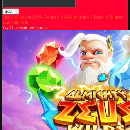
Submit
Sicher dir einen 100% Bonus bis 500€ und spiele Blazing Bullets:
Hold and Win
Try Our Featured Games