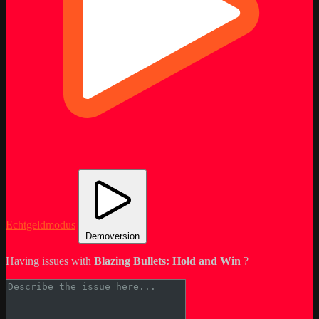
Echtgeldmodus
Demoversion
Having issues with
Blazing Bullets: Hold and Win
?