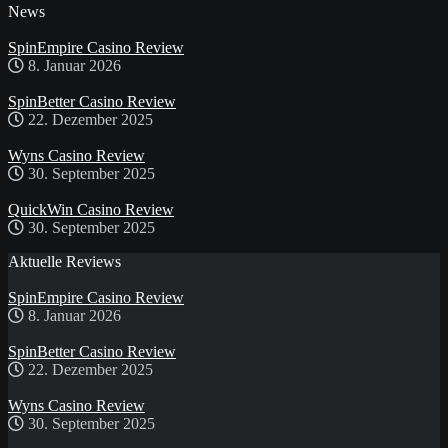
News
SpinEmpire Casino Review
8. Januar 2026
SpinBetter Casino Review
22. Dezember 2025
Wyns Casino Review
30. September 2025
QuickWin Casino Review
30. September 2025
Aktuelle Reviews
SpinEmpire Casino Review
8. Januar 2026
SpinBetter Casino Review
22. Dezember 2025
Wyns Casino Review
30. September 2025