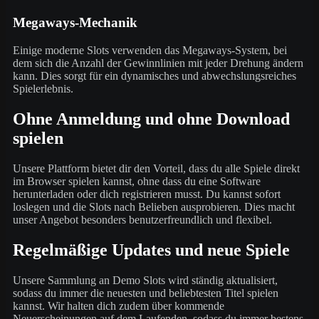
Megaways-Mechanik
Einige moderne Slots verwenden das Megaways-System, bei
dem sich die Anzahl der Gewinnlinien mit jeder Drehung ändern
kann. Dies sorgt für ein dynamisches und abwechslungsreiches
Spielerlebnis.
Ohne Anmeldung und ohne Download
spielen
Unsere Plattform bietet dir den Vorteil, dass du alle Spiele direkt
im Browser spielen kannst, ohne dass du eine Software
herunterladen oder dich registrieren musst. Du kannst sofort
loslegen und die Slots nach Belieben ausprobieren. Dies macht
unser Angebot besonders benutzerfreundlich und flexibel.
Regelmäßige Updates und neue Spiele
Unsere Sammlung an Demo Slots wird ständig aktualisiert,
sodass du immer die neuesten und beliebtesten Titel spielen
kannst. Wir halten dich zudem über kommende
Neuerscheinungen auf dem Laufenden, sodass du immer bestens