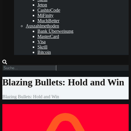
Jeton
CashtoCode
MiFinity
MuchBetter
Auszahlmethoden
Bank Überweisung
MasterCard
Visa
Skrill
Bitcoin
Blazing Bullets: Hold and Win
Blazing Bullets: Hold and Win