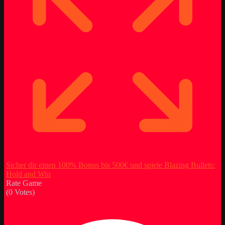
Sicher dir einen 100% Bonus bis 500€ und spiele Blazing Bullets:
Hold and Win
Rate Game
(
0
Votes)