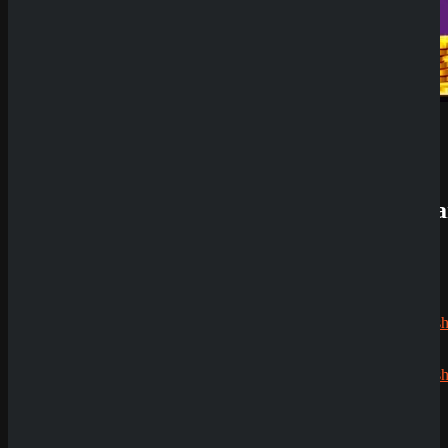
Review
QuickWin
Casino
Review
Betista
Casino
Review
Neueste
Kommenta
Alex
zu
Dazard
rami
zu
CryptoRus
Jens
zu
CryptoRush
200% bis
zu 2.500€
Silizi
zu