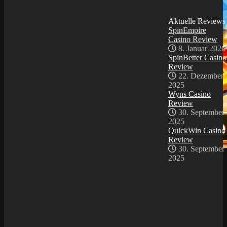
30. September
2025
Aktuelle Reviews
SpinEmpire
Casino Review
8. Januar 2026
SpinBetter Casino
Review
22. Dezember
2025
Wyns Casino
Review
30. September
2025
QuickWin Casino
Review
30. September
Demo Spiel
2025