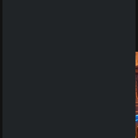
Demo Spiel