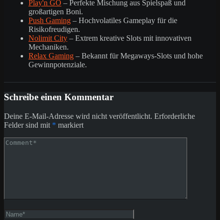
Play'n GO
– Perfekte Mischung aus Spielspaß und
großartigen Boni.
Push Gaming
– Hochvolatiles Gameplay für die
Risikofreudigen.
Nolimit City
– Extrem kreative Slots mit innovativen
Mechaniken.
Relax Gaming
– Bekannt für Megaways-Slots und hohe
Gewinnpotenziale.
Schreibe einen Kommentar
Deine E-Mail-Adresse wird nicht veröffentlicht.
Erforderliche
Felder sind mit
*
markiert