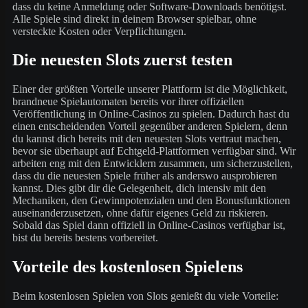
dass du keine Anmeldung oder Software-Downloads benötigst.
Alle Spiele sind direkt in deinem Browser spielbar, ohne
versteckte Kosten oder Verpflichtungen.
Die neuesten Slots zuerst testen
Einer der größten Vorteile unserer Plattform ist die Möglichkeit,
brandneue Spielautomaten bereits vor ihrer offiziellen
Veröffentlichung in Online-Casinos zu spielen. Dadurch hast du
einen entscheidenden Vorteil gegenüber anderen Spielern, denn
du kannst dich bereits mit den neuesten Slots vertraut machen,
bevor sie überhaupt auf Echtgeld-Plattformen verfügbar sind. Wir
arbeiten eng mit den Entwicklern zusammen, um sicherzustellen,
dass du die neuesten Spiele früher als anderswo ausprobieren
kannst. Dies gibt dir die Gelegenheit, dich intensiv mit den
Mechaniken, den Gewinnpotenzialen und den Bonusfunktionen
auseinanderzusetzen, ohne dafür eigenes Geld zu riskieren.
Sobald das Spiel dann offiziell in Online-Casinos verfügbar ist,
bist du bereits bestens vorbereitet.
Vorteile des kostenlosen Spielens
Beim kostenlosen Spielen von Slots genießt du viele Vorteile: