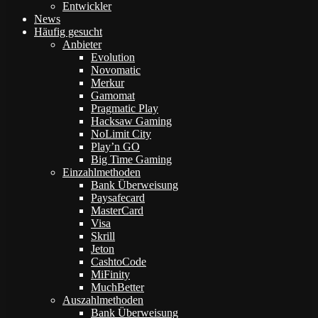
Entwickler
News
Häufig gesucht
Anbieter
Evolution
Novomatic
Merkur
Gamomat
Pragmatic Play
Hacksaw Gaming
NoLimit City
Play’n GO
Big Time Gaming
Einzahlmethoden
Bank Überweisung
Paysafecard
MasterCard
Visa
Skrill
Jeton
CashtoCode
MiFinity
MuchBetter
Auszahlmethoden
Bank Überweisung