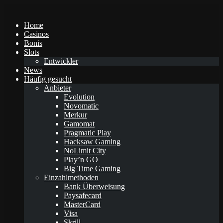
Home
Casinos
Bonis
Slots
Entwickler
News
Häufig gesucht
Anbieter
Evolution
Novomatic
Merkur
Gamomat
Pragmatic Play
Hacksaw Gaming
NoLimit City
Play’n GO
Big Time Gaming
Einzahlmethoden
Bank Überweisung
Paysafecard
MasterCard
Visa
Skrill