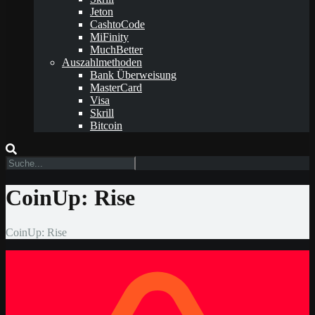
Jeton
CashtoCode
MiFinity
MuchBetter
Auszahlmethoden
Bank Überweisung
MasterCard
Visa
Skrill
Bitcoin
CoinUp: Rise
CoinUp: Rise