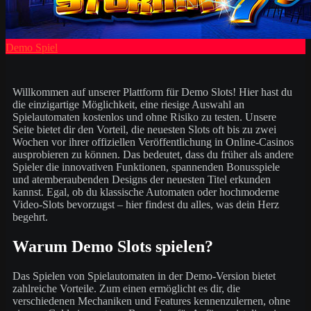
Demo Spiel
Willkommen auf unserer Plattform für Demo Slots! Hier hast du
die einzigartige Möglichkeit, eine riesige Auswahl an
Spielautomaten kostenlos und ohne Risiko zu testen. Unsere
Seite bietet dir den Vorteil, die neuesten Slots oft bis zu zwei
Wochen vor ihrer offiziellen Veröffentlichung in Online-Casinos
ausprobieren zu können. Das bedeutet, dass du früher als andere
Spieler die innovativen Funktionen, spannenden Bonusspiele
und atemberaubenden Designs der neuesten Titel erkunden
kannst. Egal, ob du klassische Automaten oder hochmoderne
Video-Slots bevorzugst – hier findest du alles, was dein Herz
begehrt.
Warum Demo Slots spielen?
Das Spielen von Spielautomaten in der Demo-Version bietet
zahlreiche Vorteile. Zum einen ermöglicht es dir, die
verschiedenen Mechaniken und Features kennenzulernen, ohne