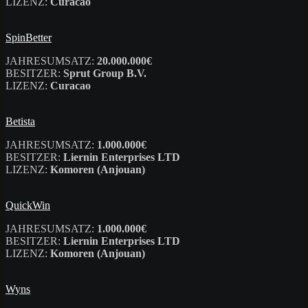
LIZENZ:
Curacao
SpinBetter
JAHRESUMSATZ:
20.000.000€
BESITZER:
Sprut Group B.V.
LIZENZ:
Curacao
Betista
JAHRESUMSATZ:
1.000.000€
BESITZER:
Liernin Enterprises LTD
LIZENZ:
Komoren (Anjouan)
QuickWin
JAHRESUMSATZ:
1.000.000€
BESITZER:
Liernin Enterprises LTD
LIZENZ:
Komoren (Anjouan)
Wyns