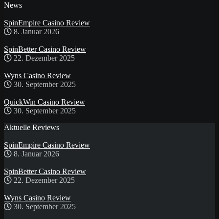
News
SpinEmpire Casino Review
8. Januar 2026
SpinBetter Casino Review
22. Dezember 2025
Wyns Casino Review
30. September 2025
QuickWin Casino Review
30. September 2025
Aktuelle Reviews
SpinEmpire Casino Review
8. Januar 2026
SpinBetter Casino Review
22. Dezember 2025
Wyns Casino Review
30. September 2025