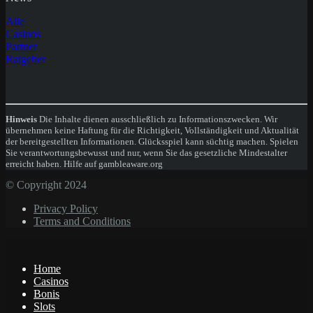
Alle
Casinos
Partner
Ratgeber
Hinweis
Die Inhalte dienen ausschließlich zu Informationszwecken. Wir
übernehmen keine Haftung für die Richtigkeit, Vollständigkeit und Aktualität
der bereitgestellten Informationen. Glücksspiel kann süchtig machen. Spielen
Sie verantwortungsbewusst und nur, wenn Sie das gesetzliche Mindestalter
erreicht haben. Hilfe auf gambleaware.org
© Copyright 2024
Privacy Policy
Terms and Conditions
Home
Casinos
Bonis
Slots