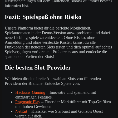
Neuerscheinungen auf dem Laufenden, sodass du immer bestens
informiert bist.
Fazit: Spielspaß ohne Risiko
Unsere Plattform bietet dir die perfekte Möglichkeit,
Spielautomaten in der Demo-Version auszuprobieren und dabei
neue Lieblingsspiele zu entdecken. Ohne Risiko, ohne
Anmeldung und ohne versteckte Kosten kannst du alle
Funktionen der neuesten Slots testen und dich optimal auf echtes
Spielvergnügen vorbereiten. Probiere es aus und entdecke die
spannenden Welten der Slots!
Die besten Slot-Provider
Wir bieten dir eine breite Auswahl an Slots von führenden
Providern der Branche. Entdecke Spiele von:
Hacksaw Gaming
– Innovativ und spannend mit
einzigartigen Features.
Pragmatic Play
– Einer der Marktführer mit Top-Grafiken
und hohen Gewinnen.
NetEnt
– Klassiker wie Starburst und Gonzo's Quest
warten auf dich.