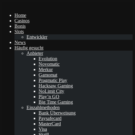
Home
Casinos
Bonis
Slots
Entwickler
News
Häufig gesucht
Anbieter
Evolution
Novomatic
Merkur
Gamomat
Pragmatic Play
Hacksaw Gaming
NoLimit City
Play’n GO
Big Time Gaming
Einzahlmethoden
Bank Überweisung
Paysafecard
MasterCard
Visa
Skrill