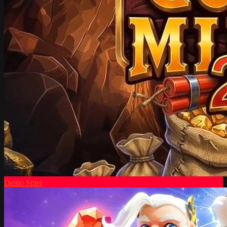
Demo Spiel