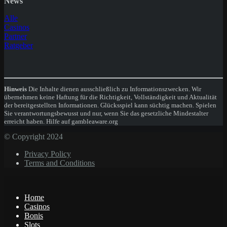
News
Alle
Casinos
Partner
Ratgeber
Hinweis
Die Inhalte dienen ausschließlich zu Informationszwecken. Wir
übernehmen keine Haftung für die Richtigkeit, Vollständigkeit und Aktualität
der bereitgestellten Informationen. Glücksspiel kann süchtig machen. Spielen
Sie verantwortungsbewusst und nur, wenn Sie das gesetzliche Mindestalter
erreicht haben. Hilfe auf gambleaware.org
© Copyright 2024
Privacy Policy
Terms and Conditions
Home
Casinos
Bonis
Slots