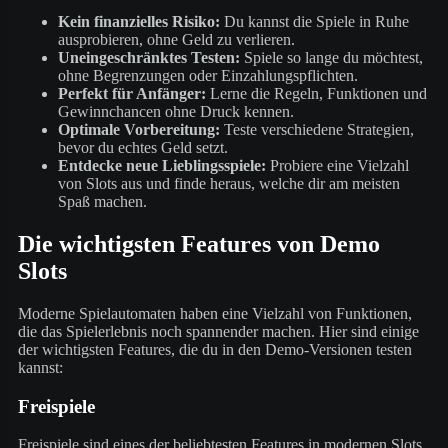
Kein finanzielles Risiko:
Du kannst die Spiele in Ruhe
ausprobieren, ohne Geld zu verlieren.
Uneingeschränktes Testen:
Spiele so lange du möchtest,
ohne Begrenzungen oder Einzahlungspflichten.
Perfekt für Anfänger:
Lerne die Regeln, Funktionen und
Gewinnchancen ohne Druck kennen.
Optimale Vorbereitung:
Teste verschiedene Strategien,
bevor du echtes Geld setzt.
Entdecke neue Lieblingsspiele:
Probiere eine Vielzahl
von Slots aus und finde heraus, welche dir am meisten
Spaß machen.
Die wichtigsten Features von Demo
Slots
Moderne Spielautomaten haben eine Vielzahl von Funktionen,
die das Spielerlebnis noch spannender machen. Hier sind einige
der wichtigsten Features, die du in den Demo-Versionen testen
kannst:
Freispiele
Freispiele sind eines der beliebtesten Features in modernen Slots.