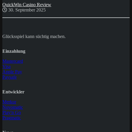
QuickWin Casino Review
30. September 2025
Glücksspiel kann süchtig machen.
Einzahlung
Mastercard
Visa
Apple Pay
Paysafe
Entwickler
Merkur
Novomatic
Play'n Go
Pragmatic