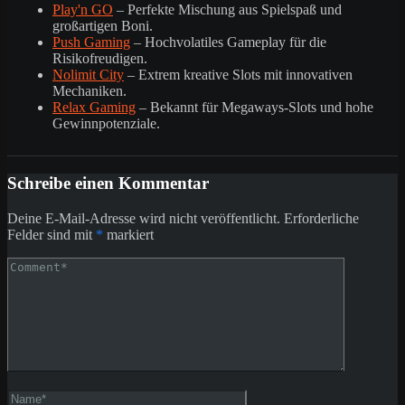
Play'n GO
– Perfekte Mischung aus Spielspaß und
großartigen Boni.
Push Gaming
– Hochvolatiles Gameplay für die
Risikofreudigen.
Nolimit City
– Extrem kreative Slots mit innovativen
Mechaniken.
Relax Gaming
– Bekannt für Megaways-Slots und hohe
Gewinnpotenziale.
Schreibe einen Kommentar
Deine E-Mail-Adresse wird nicht veröffentlicht.
Erforderliche
Felder sind mit
*
markiert