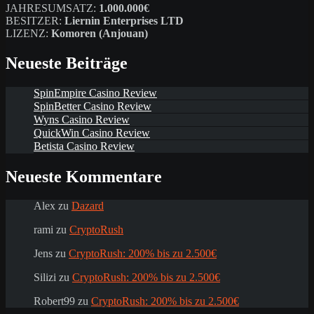
JAHRESUMSATZ:
1.000.000€
BESITZER:
Liernin Enterprises LTD
LIZENZ:
Komoren (Anjouan)
Neueste Beiträge
SpinEmpire Casino Review
SpinBetter Casino Review
Wyns Casino Review
QuickWin Casino Review
Betista Casino Review
Neueste Kommentare
Alex
zu
Dazard
rami
zu
CryptoRush
Jens
zu
CryptoRush: 200% bis zu 2.500€
Silizi
zu
CryptoRush: 200% bis zu 2.500€
Robert99
zu
CryptoRush: 200% bis zu 2.500€