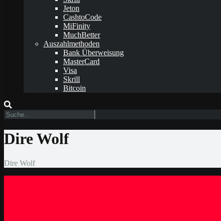
Jeton
CashtoCode
MiFinity
MuchBetter
Auszahlmethoden
Bank Überweisung
MasterCard
Visa
Skrill
Bitcoin
Dire Wolf
Dire Wolf