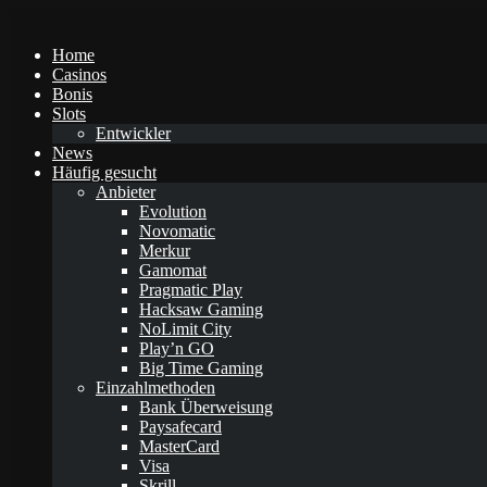
Home
Casinos
Bonis
Slots
Entwickler
News
Häufig gesucht
Anbieter
Evolution
Novomatic
Merkur
Gamomat
Pragmatic Play
Hacksaw Gaming
NoLimit City
Play’n GO
Big Time Gaming
Einzahlmethoden
Bank Überweisung
Paysafecard
MasterCard
Visa
Skrill