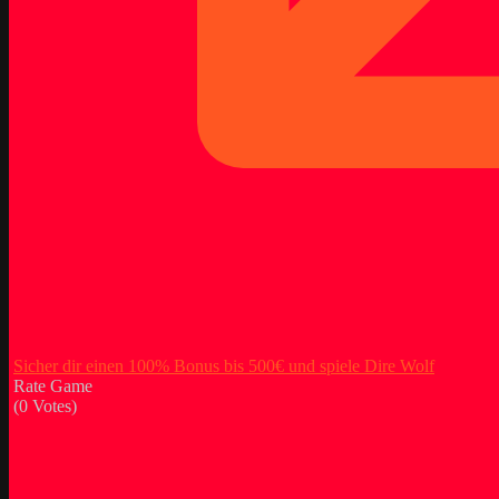
Sicher dir einen 100% Bonus bis 500€ und spiele Dire Wolf
Rate Game
(
0
Votes)