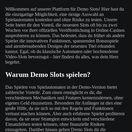
Willkommen auf unserer Plattform für Demo Slots! Hier hast du
die einzigartige Möglichkeit, eine riesige Auswahl an
Spielautomaten kostenlos und ohne Risiko zu testen. Unsere
Seite bietet dir den Vorteil, die neuesten Slots oft bis zu zwei
Wochen vor ihrer offiziellen Veröffentlichung in Online-Casinos
ausprobieren zu können. Das bedeutet, dass du früher als andere
Spieler die innovativen Funktionen, spannenden Bonusspiele
und atemberaubenden Designs der neuesten Titel erkunden
kannst. Egal, ob du klassische Automaten oder hochmoderne
Video-Slots bevorzugst – hier findest du alles, was dein Herz
begehrt.
Warum Demo Slots spielen?
Das Spielen von Spielautomaten in der Demo-Version bietet
zahlreiche Vorteile. Zum einen ermöglicht es dir, die
verschiedenen Mechaniken und Features kennenzulernen, ohne
eigenes Geld einzusetzen. Besonders für Anfänger ist dies eine
große Hilfe, da sie sich so mit den Regeln und Funktionen
vertraut machen können. Aber auch erfahrene Spieler profitieren
davon, da sie neue Strategien entwickeln und verschiedene
Einsatzhöhen testen können, ohne finanzielle Risiken
einzugehen. Darüber hinaus geben Demo Slots dir die