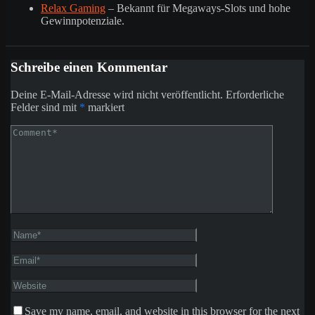
Relax Gaming
– Bekannt für Megaways-Slots und hohe
Gewinnpotenziale.
Schreibe einen Kommentar
Deine E-Mail-Adresse wird nicht veröffentlicht.
Erforderliche
Felder sind mit
*
markiert
Save my name, email, and website in this browser for the next