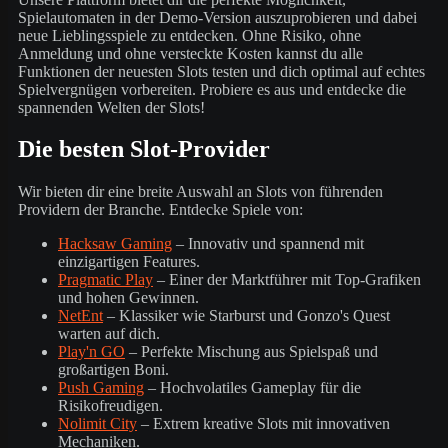
Spielautomaten in der Demo-Version auszuprobieren und dabei
neue Lieblingsspiele zu entdecken. Ohne Risiko, ohne
Anmeldung und ohne versteckte Kosten kannst du alle
Funktionen der neuesten Slots testen und dich optimal auf echtes
Spielvergnügen vorbereiten. Probiere es aus und entdecke die
spannenden Welten der Slots!
Die besten Slot-Provider
Wir bieten dir eine breite Auswahl an Slots von führenden
Providern der Branche. Entdecke Spiele von:
Hacksaw Gaming
– Innovativ und spannend mit
einzigartigen Features.
Pragmatic Play
– Einer der Marktführer mit Top-Grafiken
und hohen Gewinnen.
NetEnt
– Klassiker wie Starburst und Gonzo's Quest
warten auf dich.
Play'n GO
– Perfekte Mischung aus Spielspaß und
großartigen Boni.
Push Gaming
– Hochvolatiles Gameplay für die
Risikofreudigen.
Nolimit City
– Extrem kreative Slots mit innovativen
Mechaniken.