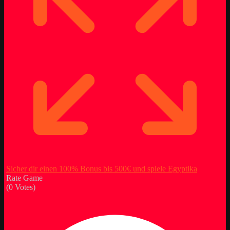
Sicher dir einen 100% Bonus bis 500€ und spiele Egyptika
Rate Game
(
0
Votes)