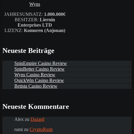
Wyns
JAHRESUMSATZ:
1.000.000€
BESITZER:
Liernin
Enterprises LTD
LIZENZ:
Komoren (Anjouan)
Neueste Beiträge
SpinEmpire Casino Review
SpinBetter Casino Review
Wyns Casino Review
QuickWin Casino Review
Betista Casino Review
Neueste Kommentare
Alex
zu
Dazard
rami
zu
CryptoRush