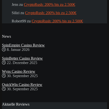
Jens
zu
CryptoRush: 200% bis zu 2.500€
Silizi
zu
CryptoRush: 200% bis zu 2.500€
Robert99
zu
CryptoRush: 200% bis zu 2.500€
News
SpinEmpire Casino Review
8. Januar 2026
SpinBetter Casino Review
22. Dezember 2025
Wyns Casino Review
30. September 2025
QuickWin Casino Review
30. September 2025
Aktuelle Reviews