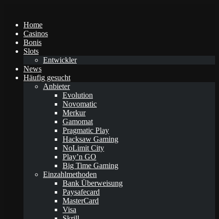
Home
Casinos
Bonis
Slots
Entwickler
News
Häufig gesucht
Anbieter
Evolution
Novomatic
Merkur
Gamomat
Pragmatic Play
Hacksaw Gaming
NoLimit City
Play’n GO
Big Time Gaming
Einzahlmethoden
Bank Überweisung
Paysafecard
MasterCard
Visa
Skrill