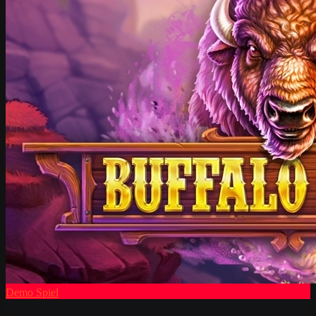
Demo Spiel