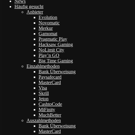
News
Häufig gesucht
Anbieter
Evolution
Novomatic
Merkur
Gamomat
Pragmatic Play
Hacksaw Gaming
NoLimit City
Play’n GO
Big Time Gaming
Einzahlmethoden
Bank Überweisung
Paysafecard
MasterCard
Visa
Skrill
Jeton
CashtoCode
MiFinity
MuchBetter
Auszahlmethoden
Bank Überweisung
MasterCard