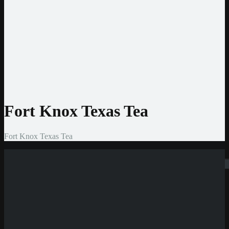
Jeton
CashtoCode
MiFinity
MuchBetter
Auszahlmethoden
Bank Überweisung
MasterCard
Visa
Skrill
Bitcoin
Fort Knox Texas Tea
Fort Knox Texas Tea
Suchen
Neue Casinos