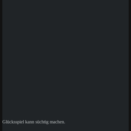
Save my name, email, and website in this
browser for the next time I comment.
Glücksspiel kann süchtig machen.