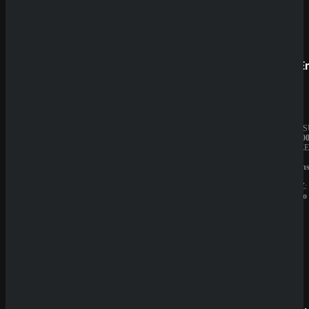
Prestige
SpinE
BESITZER:
JAHRES
Aurevia
10.000.0
IT
BESITZE
Group
GBL
LIZENZ:
Solution
Curacao
N.V.
LIZENZ:
Curacao