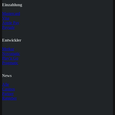
Einzahlung
Mastercard
Visa
Apple Pay
Paysafe
Entwickler
Merkur
Novomatic
Play'n Go
Pragmatic
News
Alle
Casinos
Partner
Ratgeber