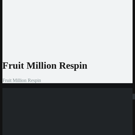
Jeton
CashtoCode
MiFinity
MuchBetter
Auszahlmethoden
Bank Überweisung
MasterCard
Visa
Skrill
Bitcoin
Fruit Million Respin
Fruit Million Respin
Suchen
Neue Casinos