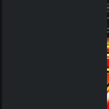
JAHRESUMSATZ:
JAHRES
1.000.000€
1.000.00
BESITZER:
BESITZE
Liernin
Liernin
Enterprises
Enterpri
LTD
LTD
LIZENZ:
LIZENZ:
Komoren
Komore
(Anjouan)
(Anjoua
Neueste
Beiträge
SpinEmpir
e Casino
Review
SpinBetter
Casino
Review
Wyns
Casino