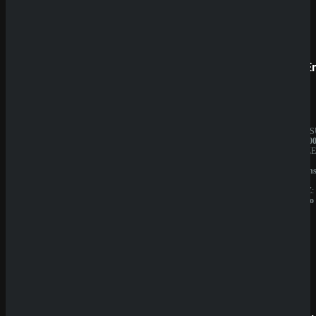
Prestige
SpinE
BESITZER:
JAHRES
Aurevia
10.000.0
IT
BESITZE
Group
GBL
LIZENZ:
Solution
Curacao
N.V.
LIZENZ:
Curacao