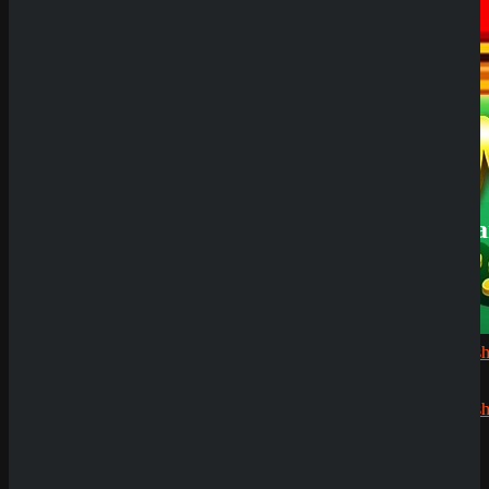
Review
QuickWin
Casino
Review
Betista
Casino
Review
Neueste
Kommenta
Alex
zu
Dazard
rami
zu
CryptoRus
Jens
zu
CryptoRush
200% bis
zu 2.500€
Silizi
zu