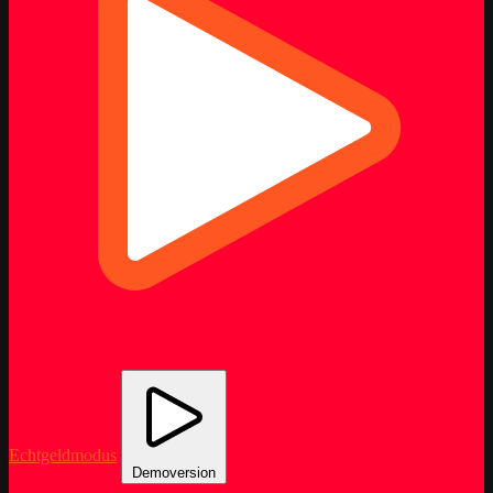
Echtgeldmodus
Demoversion