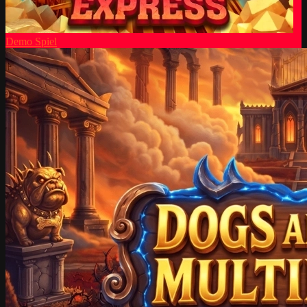
Demo Spiel