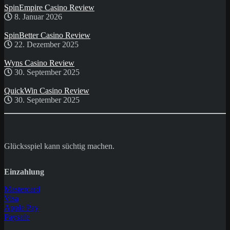
SpinEmpire Casino Review
8. Januar 2026
SpinBetter Casino Review
22. Dezember 2025
Wyns Casino Review
30. September 2025
QuickWin Casino Review
30. September 2025
Glücksspiel kann süchtig machen.
Einzahlung
Mastercard
Visa
Apple Pay
Paysafe