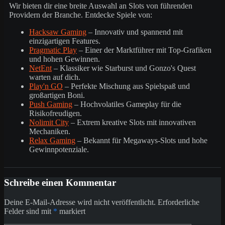
Wir bieten dir eine breite Auswahl an Slots von führenden
Providern der Branche. Entdecke Spiele von:
Hacksaw Gaming
– Innovativ und spannend mit
einzigartigen Features.
Pragmatic Play
– Einer der Marktführer mit Top-Grafiken
und hohen Gewinnen.
NetEnt
– Klassiker wie Starburst und Gonzo's Quest
warten auf dich.
Play'n GO
– Perfekte Mischung aus Spielspaß und
großartigen Boni.
Push Gaming
– Hochvolatiles Gameplay für die
Risikofreudigen.
Nolimit City
– Extrem kreative Slots mit innovativen
Mechaniken.
Relax Gaming
– Bekannt für Megaways-Slots und hohe
Gewinnpotenziale.
Schreibe einen Kommentar
Deine E-Mail-Adresse wird nicht veröffentlicht.
Erforderliche
Felder sind mit
*
markiert