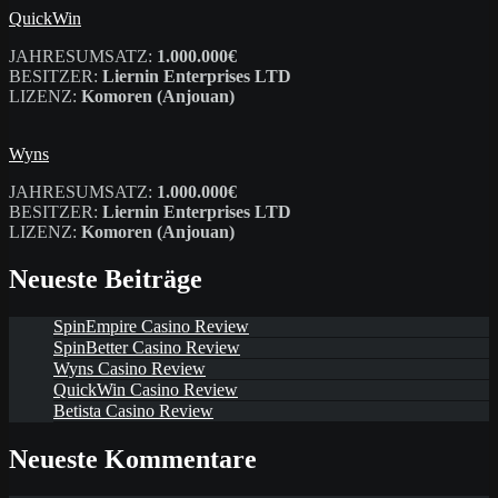
QuickWin
JAHRESUMSATZ:
1.000.000€
BESITZER:
Liernin Enterprises LTD
LIZENZ:
Komoren (Anjouan)
Wyns
JAHRESUMSATZ:
1.000.000€
BESITZER:
Liernin Enterprises LTD
LIZENZ:
Komoren (Anjouan)
Neueste Beiträge
SpinEmpire Casino Review
SpinBetter Casino Review
Wyns Casino Review
QuickWin Casino Review
Betista Casino Review
Neueste Kommentare