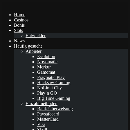
Home
Casinos
Bonis
Slots
Entwickler
News
Häufig gesucht
Anbieter
Evolution
Novomatic
Merkur
Gamomat
Pragmatic Play
Hacksaw Gaming
NoLimit City
Play’n GO
Big Time Gaming
Einzahlmethoden
Bank Überweisung
Paysafecard
MasterCard
Visa
Skrill