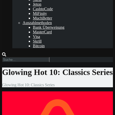
Jeton
CashtoCode
MiFinity
MuchBetter
Auszahlmethoden
Bank Überweisung
MasterCard
Visa
Skrill
Bitcoin
Glowing Hot 10: Classics Series
Glowing Hot 10: Classics Series