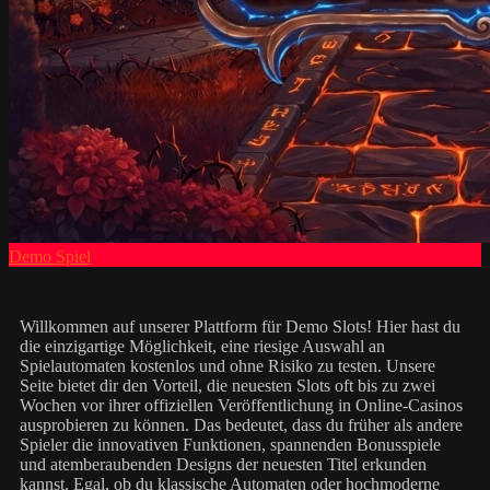
Demo Spiel
Willkommen auf unserer Plattform für Demo Slots! Hier hast du
die einzigartige Möglichkeit, eine riesige Auswahl an
Spielautomaten kostenlos und ohne Risiko zu testen. Unsere
Seite bietet dir den Vorteil, die neuesten Slots oft bis zu zwei
Wochen vor ihrer offiziellen Veröffentlichung in Online-Casinos
ausprobieren zu können. Das bedeutet, dass du früher als andere
Spieler die innovativen Funktionen, spannenden Bonusspiele
und atemberaubenden Designs der neuesten Titel erkunden
kannst. Egal, ob du klassische Automaten oder hochmoderne