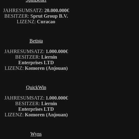
JAHRESUMSATZ:
20.000.000€
BESITZER:
Sprut Group B.V.
LIZENZ:
Curacao
Betista
JAHRESUMSATZ:
1.000.000€
BESITZER:
Liernin
Enterprises LTD
LIZENZ:
Komoren (Anjouan)
QuickWin
JAHRESUMSATZ:
1.000.000€
BESITZER:
Liernin
Enterprises LTD
LIZENZ:
Komoren (Anjouan)
Wyns