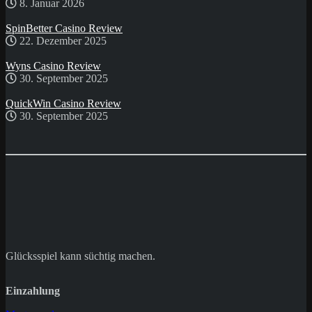
8. Januar 2026
SpinBetter Casino Review
22. Dezember 2025
Wyns Casino Review
30. September 2025
QuickWin Casino Review
30. September 2025
Glücksspiel kann süchtig machen.
Einzahlung