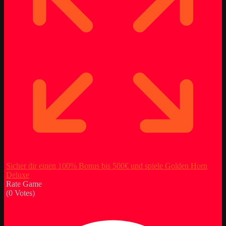
Sicher dir einen 100% Bonus bis 500€ und spiele Golden Horn
Deluxe
Rate Game
(
0
Votes)