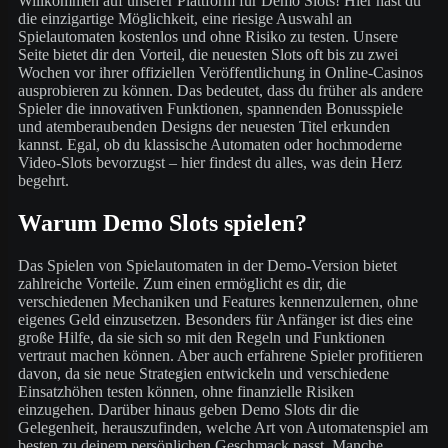
Willkommen auf unserer Plattform für Demo Slots! Hier hast du
die einzigartige Möglichkeit, eine riesige Auswahl an
Spielautomaten kostenlos und ohne Risiko zu testen. Unsere
Seite bietet dir den Vorteil, die neuesten Slots oft bis zu zwei
Wochen vor ihrer offiziellen Veröffentlichung in Online-Casinos
ausprobieren zu können. Das bedeutet, dass du früher als andere
Spieler die innovativen Funktionen, spannenden Bonusspiele
und atemberaubenden Designs der neuesten Titel erkunden
kannst. Egal, ob du klassische Automaten oder hochmoderne
Video-Slots bevorzugst – hier findest du alles, was dein Herz
begehrt.
Warum Demo Slots spielen?
Das Spielen von Spielautomaten in der Demo-Version bietet
zahlreiche Vorteile. Zum einen ermöglicht es dir, die
verschiedenen Mechaniken und Features kennenzulernen, ohne
eigenes Geld einzusetzen. Besonders für Anfänger ist dies eine
große Hilfe, da sie sich so mit den Regeln und Funktionen
vertraut machen können. Aber auch erfahrene Spieler profitieren
davon, da sie neue Strategien entwickeln und verschiedene
Einsatzhöhen testen können, ohne finanzielle Risiken
einzugehen. Darüber hinaus geben Demo Slots dir die
Gelegenheit, herauszufinden, welche Art von Automatenspiel am
besten zu deinem persönlichen Geschmack passt. Manche