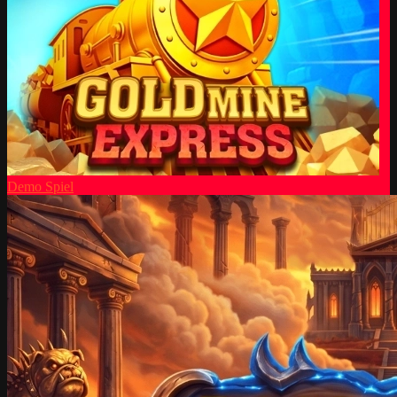
Demo Spiel