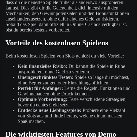
dass du die neuesten Spiele früher als anderswo ausprobieren
kannst. Dies gibt dir die Gelegenheit, dich intensiv mit den
Mechaniken, den Gewinnpotenzialen und den Bonusfunktionen
auseinanderzusetzen, ohne dafür eigenes Geld zu riskieren.
Sobald das Spiel dann offiziell in Online-Casinos verfügbar ist,
bist du bereits bestens vorbereitet.
Vorteile des kostenlosen Spielens
Beim kostenlosen Spielen von Slots genießt du viele Vorteile:
Kein finanzielles Risiko:
Du kannst die Spiele in Ruhe
ausprobieren, ohne Geld zu verlieren.
Uneingeschränktes Testen:
Spiele so lange du möchtest,
ohne Begrenzungen oder Einzahlungspflichten.
Perfekt für Anfänger:
Lerne die Regeln, Funktionen und
Gewinnchancen ohne Druck kennen.
Optimale Vorbereitung:
Teste verschiedene Strategien,
bevor du echtes Geld setzt.
Entdecke neue Lieblingsspiele:
Probiere eine Vielzahl
von Slots aus und finde heraus, welche dir am meisten
Spaß machen.
Die wichtigsten Features von Demo