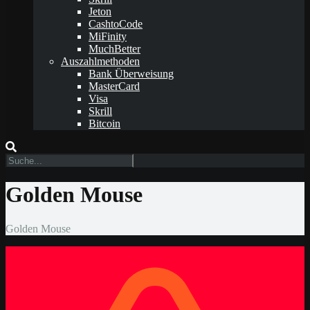
Jeton
CashtoCode
MiFinity
MuchBetter
Auszahlmethoden
Bank Überweisung
MasterCard
Visa
Skrill
Bitcoin
Golden Mouse
Golden Mouse