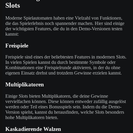
Slots
Moderne Spielautomaten haben eine Vielzahl von Funktionen,
die das Spielerlebnis noch spannender machen. Hier sind einige
der wichtigsten Features, die du in den Demo-Versionen testen
kannst:
Freispiele
Freispiele sind eines der beliebtesten Features in modernen Slots.
In vielen Spielen kannst du durch bestimmte Symbole oder
Kombinationen eine Freispielrunde aktivieren, in der du ohne
eigenen Einsatz drehst und trotzdem Gewinne erzielen kannst.
Multiplikatoren
Einige Slots bieten Multiplikatoren, die deine Gewinne
vervielfachen können. Diese können entweder zufällig ausgelöst
werden oder Teil eines Bonusspiels sein. Indem du die Demo-
Version spielst, kannst du herausfinden, welche Slots besonders
hohe Multiplikatoren bieten.
Kaskadierende Walzen