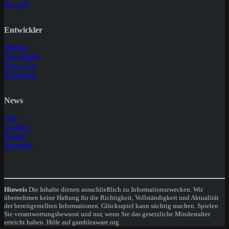
Paysafe
Entwickler
Merkur
Novomatic
Play'n Go
Pragmatic
News
Alle
Casinos
Partner
Ratgeber
Hinweis
Die Inhalte dienen ausschließlich zu Informationszwecken. Wir
übernehmen keine Haftung für die Richtigkeit, Vollständigkeit und Aktualität
der bereitgestellten Informationen. Glücksspiel kann süchtig machen. Spielen
Sie verantwortungsbewusst und nur, wenn Sie das gesetzliche Mindestalter
erreicht haben. Hilfe auf gambleaware.org