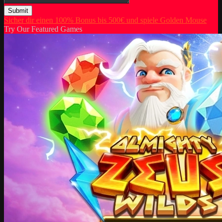
Submit
Sicher dir einen 100% Bonus bis 500€ und spiele Golden Mouse
Try Our Featured Games