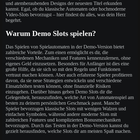
und atemberaubenden Designs der neuesten Titel erkunden
kannst. Egal, ob du klassische Automaten oder hochmoderne
Video-Slots bevorzugst – hier findest du alles, was dein Herz
begehrt.
Warum Demo Slots spielen?
Das Spielen von Spielautomaten in der Demo-Version bietet
zahlreiche Vorteile. Zum einen ermöglicht es dir, die
verschiedenen Mechaniken und Features kennenzulernen, ohne
eigenes Geld einzusetzen. Besonders für Anfänger ist dies eine
große Hilfe, da sie sich so mit den Regeln und Funktionen
vertraut machen können. Aber auch erfahrene Spieler profitieren
davon, da sie neue Strategien entwickeln und verschiedene
Einsatzhöhen testen können, ohne finanzielle Risiken
einzugehen. Darüber hinaus geben Demo Slots dir die
Gelegenheit, herauszufinden, welche Art von Automatenspiel am
besten zu deinem persönlichen Geschmack passt. Manche
Spieler bevorzugen klassische Slots mit wenigen Walzen und
einfachen Symbolen, während andere moderne Slots mit
zahlreichen Features und komplizierten Bonusmechaniken
bevorzugen. Durch das Testen in der Demo-Version kannst du
gezielt herausfinden, welche Slots dir am meisten Spaß machen.