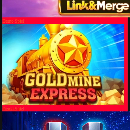
Demo Spiel
Demo Spiel