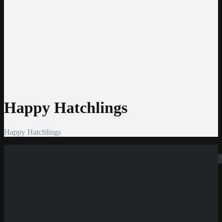
Jeton
CashtoCode
MiFinity
MuchBetter
Auszahlmethoden
Bank Überweisung
MasterCard
Visa
Skrill
Bitcoin
Happy Hatchlings
Happy Hatchlings
Suchen
Neue Casinos