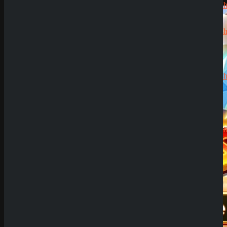
Try Our Featured Games
CryptoRus
Jens
zu
CryptoRush
200% bis
zu 2.500€
Silizi
zu
CryptoRush
200% bis
zu 2.500€
Robert99
zu
CryptoRush
200% bis
zu 2.500€
News
SpinEmpire Casino
Review
8. Januar 2026
SpinBetter Casino
Review
22. Dezember