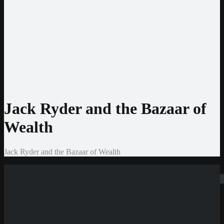
Jeton
CashtoCode
MiFinity
MuchBetter
Auszahlmethoden
Bank Überweisung
MasterCard
Visa
Skrill
Bitcoin
Jack Ryder and the Bazaar of
Wealth
Jack Ryder and the Bazaar of Wealth
Suchen
Neue Casinos