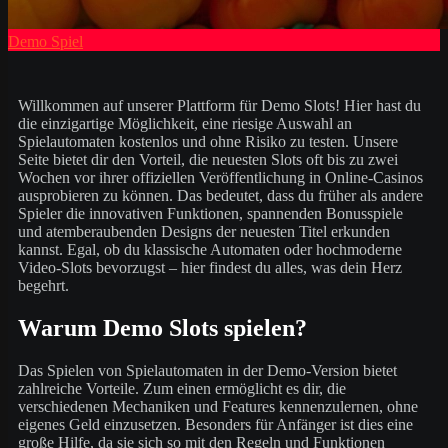
Demo Spiel
Willkommen auf unserer Plattform für Demo Slots! Hier hast du
die einzigartige Möglichkeit, eine riesige Auswahl an
Spielautomaten kostenlos und ohne Risiko zu testen. Unsere
Seite bietet dir den Vorteil, die neuesten Slots oft bis zu zwei
Wochen vor ihrer offiziellen Veröffentlichung in Online-Casinos
ausprobieren zu können. Das bedeutet, dass du früher als andere
Spieler die innovativen Funktionen, spannenden Bonusspiele
und atemberaubenden Designs der neuesten Titel erkunden
kannst. Egal, ob du klassische Automaten oder hochmoderne
Video-Slots bevorzugst – hier findest du alles, was dein Herz
begehrt.
Warum Demo Slots spielen?
Das Spielen von Spielautomaten in der Demo-Version bietet
zahlreiche Vorteile. Zum einen ermöglicht es dir, die
verschiedenen Mechaniken und Features kennenzulernen, ohne
eigenes Geld einzusetzen. Besonders für Anfänger ist dies eine
große Hilfe, da sie sich so mit den Regeln und Funktionen