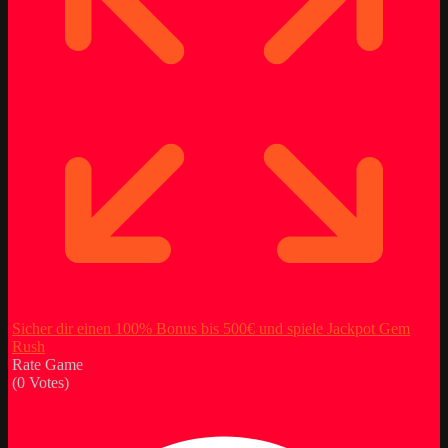
Sicher dir einen 100% Bonus bis 500€ und spiele Jackpot Gem
Rush
Rate Game
(
0
Votes)