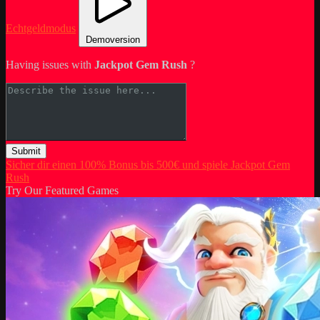
Echtgeldmodus
Demoversion
Having issues with
Jackpot Gem Rush
?
Submit
Sicher dir einen 100% Bonus bis 500€ und spiele Jackpot Gem
Rush
Try Our Featured Games