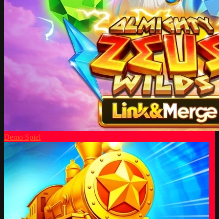
Demo Spiel