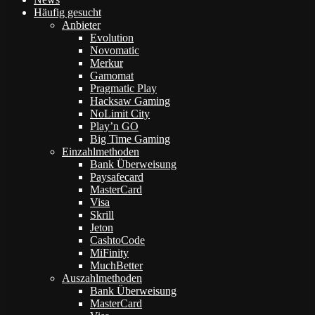
Häufig gesucht
Anbieter
Evolution
Novomatic
Merkur
Gamomat
Pragmatic Play
Hacksaw Gaming
NoLimit City
Play’n GO
Big Time Gaming
Einzahlmethoden
Bank Überweisung
Paysafecard
MasterCard
Visa
Skrill
Jeton
CashtoCode
MiFinity
MuchBetter
Auszahlmethoden
Bank Überweisung
MasterCard