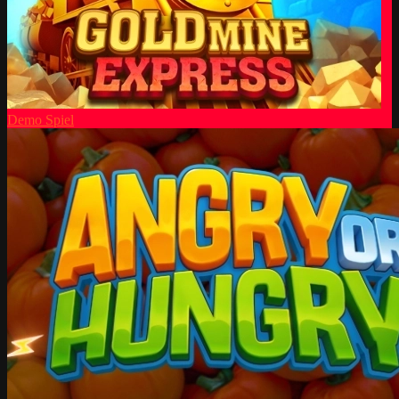
Demo Spiel