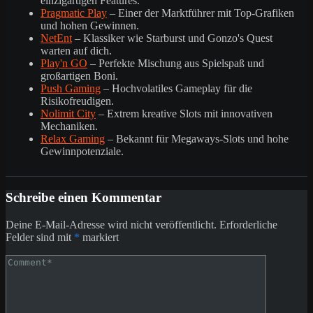
einzigartigen Features.
Pragmatic Play
– Einer der Marktführer mit Top-Grafiken
und hohen Gewinnen.
NetEnt
– Klassiker wie Starburst und Gonzo's Quest
warten auf dich.
Play'n GO
– Perfekte Mischung aus Spielspaß und
großartigen Boni.
Push Gaming
– Hochvolatiles Gameplay für die
Risikofreudigen.
Nolimit City
– Extrem kreative Slots mit innovativen
Mechaniken.
Relax Gaming
– Bekannt für Megaways-Slots und hohe
Gewinnpotenziale.
Schreibe einen Kommentar
Deine E-Mail-Adresse wird nicht veröffentlicht.
Erforderliche
Felder sind mit
*
markiert