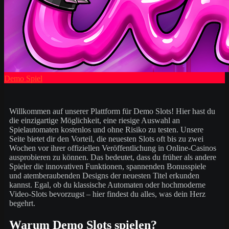
Demo Spiel
Willkommen auf unserer Plattform für Demo Slots! Hier hast du
die einzigartige Möglichkeit, eine riesige Auswahl an
Spielautomaten kostenlos und ohne Risiko zu testen. Unsere
Seite bietet dir den Vorteil, die neuesten Slots oft bis zu zwei
Wochen vor ihrer offiziellen Veröffentlichung in Online-Casinos
ausprobieren zu können. Das bedeutet, dass du früher als andere
Spieler die innovativen Funktionen, spannenden Bonusspiele
und atemberaubenden Designs der neuesten Titel erkunden
kannst. Egal, ob du klassische Automaten oder hochmoderne
Video-Slots bevorzugst – hier findest du alles, was dein Herz
begehrt.
Warum Demo Slots spielen?