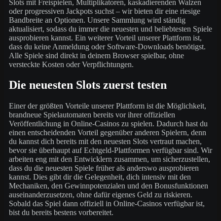
Slots mit Freispielen, Multiplikatoren, kaskadierenden Walzen
oder progressiven Jackpots suchst – wir bieten dir eine riesige
Bandbreite an Optionen. Unsere Sammlung wird ständig
aktualisiert, sodass du immer die neuesten und beliebtesten Spiele
ausprobieren kannst. Ein weiterer Vorteil unserer Plattform ist,
dass du keine Anmeldung oder Software-Downloads benötigst.
Alle Spiele sind direkt in deinem Browser spielbar, ohne
versteckte Kosten oder Verpflichtungen.
Die neuesten Slots zuerst testen
Einer der größten Vorteile unserer Plattform ist die Möglichkeit,
brandneue Spielautomaten bereits vor ihrer offiziellen
Veröffentlichung in Online-Casinos zu spielen. Dadurch hast du
einen entscheidenden Vorteil gegenüber anderen Spielern, denn
du kannst dich bereits mit den neuesten Slots vertraut machen,
bevor sie überhaupt auf Echtgeld-Plattformen verfügbar sind. Wir
arbeiten eng mit den Entwicklern zusammen, um sicherzustellen,
dass du die neuesten Spiele früher als anderswo ausprobieren
kannst. Dies gibt dir die Gelegenheit, dich intensiv mit den
Mechaniken, den Gewinnpotenzialen und den Bonusfunktionen
auseinanderzusetzen, ohne dafür eigenes Geld zu riskieren.
Sobald das Spiel dann offiziell in Online-Casinos verfügbar ist,
bist du bereits bestens vorbereitet.