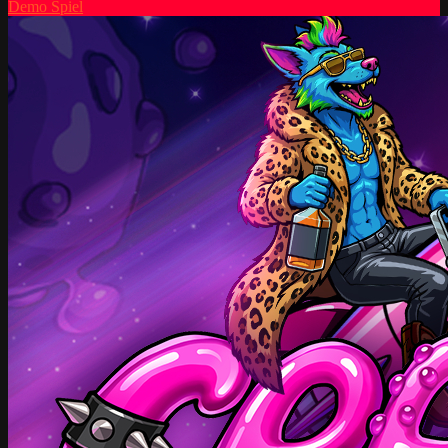
Demo Spiel