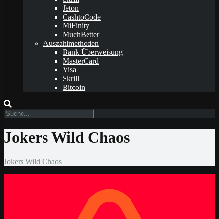
Jeton
CashtoCode
MiFinity
MuchBetter
Auszahlmethoden
Bank Überweisung
MasterCard
Visa
Skrill
Bitcoin
Jokers Wild Chaos
Jokers Wild Chaos