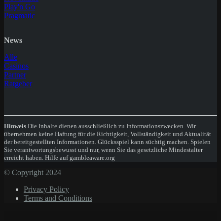
Play'n Go
Pragmatic
News
Alle
Casinos
Partner
Ratgeber
Hinweis
Die Inhalte dienen ausschließlich zu Informationszwecken. Wir
übernehmen keine Haftung für die Richtigkeit, Vollständigkeit und Aktualität
der bereitgestellten Informationen. Glücksspiel kann süchtig machen. Spielen
Sie verantwortungsbewusst und nur, wenn Sie das gesetzliche Mindestalter
erreicht haben. Hilfe auf gambleaware.org
© Copyright 2024
Privacy Policy
Terms and Conditions