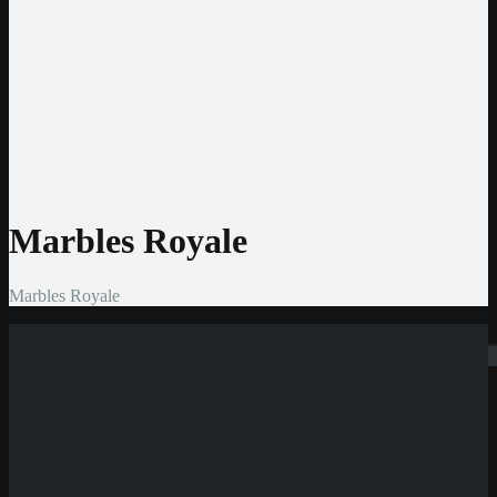
Jeton
CashtoCode
MiFinity
MuchBetter
Auszahlmethoden
Bank Überweisung
MasterCard
Visa
Skrill
Bitcoin
Marbles Royale
Marbles Royale
Suchen
Neue Casinos