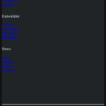
Apple Pay
Paysafe
Entwickler
Merkur
Novomatic
Play'n Go
Pragmatic
News
Alle
Casinos
Partner
Ratgeber