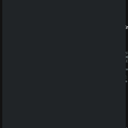
Prestige
SpinE
BESITZER:
JAHRES
Aurevia
10.000.0
IT
BESITZE
Group
GBL
LIZENZ:
Solution
Curacao
N.V.
LIZENZ:
Curacao