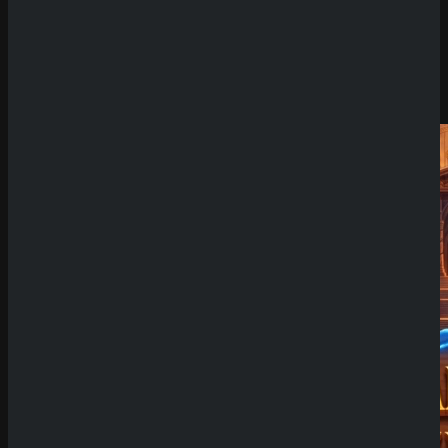
Demo Spiel