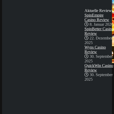
30. September
2025
Aktuelle Reviews
SpinEmpire
Casino Review
8. Januar 2026
SpinBetter Casino
Review
22. Dezember
2025
Wyns Casino
Review
30. September
2025
QuickWin Casino
Demo Spiel
Review
30. September
2025