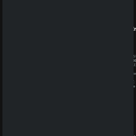
Prestige
SpinE
BESITZER:
JAHRES
Aurevia
10.000.0
IT
BESITZE
Group
GBL
LIZENZ:
Solution
Curacao
N.V.
LIZENZ:
Curacao