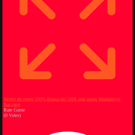
Sicher dir einen 100% Bonus bis 500€ und spiele Multiplayer
Baccarat
Rate Game
(
0
Votes)