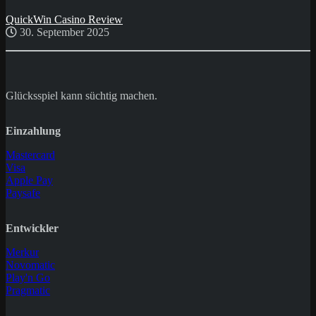
QuickWin Casino Review
30. September 2025
Glücksspiel kann süchtig machen.
Einzahlung
Mastercard
Visa
Apple Pay
Paysafe
Entwickler
Merkur
Novomatic
Play'n Go
Pragmatic