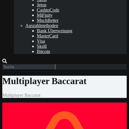
Jeton
CashtoCode
MiFinity
MuchBetter
Auszahlmethoden
Bank Überweisung
MasterCard
Visa
Skrill
Bitcoin
Multiplayer Baccarat
Multiplayer Baccarat