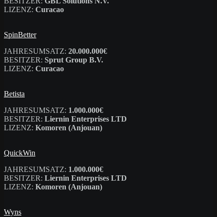
BESITZER:
GBL Solutions N.V.
LIZENZ:
Curacao
SpinBetter
JAHRESUMSATZ:
20.000.000€
BESITZER:
Sprut Group B.V.
LIZENZ:
Curacao
Betista
JAHRESUMSATZ:
1.000.000€
BESITZER:
Liernin Enterprises LTD
LIZENZ:
Komoren (Anjouan)
QuickWin
JAHRESUMSATZ:
1.000.000€
BESITZER:
Liernin Enterprises LTD
LIZENZ:
Komoren (Anjouan)
Wyns