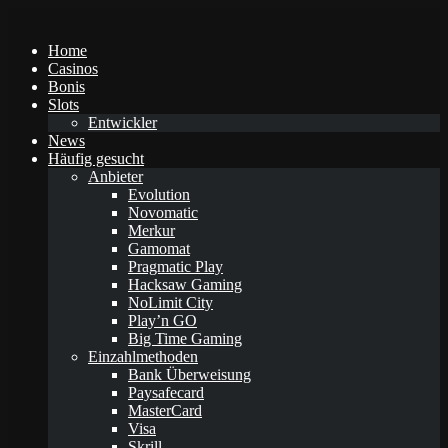
Home
Casinos
Bonis
Slots
Entwickler
News
Häufig gesucht
Anbieter
Evolution
Novomatic
Merkur
Gamomat
Pragmatic Play
Hacksaw Gaming
NoLimit City
Play’n GO
Big Time Gaming
Einzahlmethoden
Bank Überweisung
Paysafecard
MasterCard
Visa
Skrill