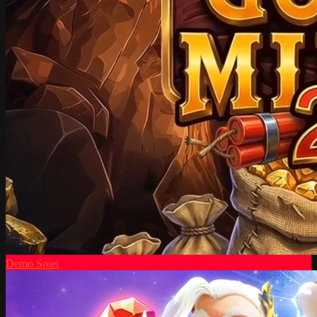
Demo Spiel