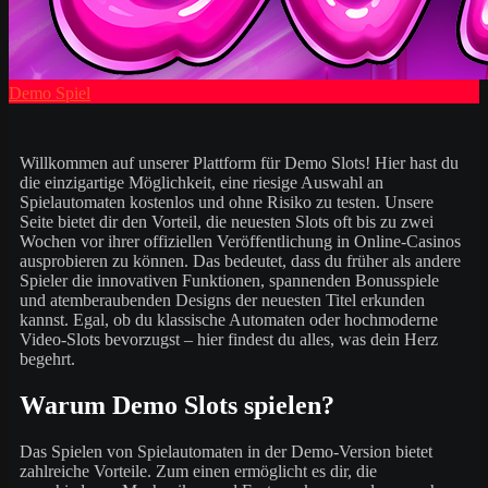
Demo Spiel
Willkommen auf unserer Plattform für Demo Slots! Hier hast du
die einzigartige Möglichkeit, eine riesige Auswahl an
Spielautomaten kostenlos und ohne Risiko zu testen. Unsere
Seite bietet dir den Vorteil, die neuesten Slots oft bis zu zwei
Wochen vor ihrer offiziellen Veröffentlichung in Online-Casinos
ausprobieren zu können. Das bedeutet, dass du früher als andere
Spieler die innovativen Funktionen, spannenden Bonusspiele
und atemberaubenden Designs der neuesten Titel erkunden
kannst. Egal, ob du klassische Automaten oder hochmoderne
Video-Slots bevorzugst – hier findest du alles, was dein Herz
begehrt.
Warum Demo Slots spielen?
Das Spielen von Spielautomaten in der Demo-Version bietet
zahlreiche Vorteile. Zum einen ermöglicht es dir, die