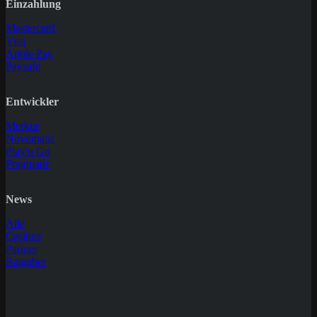
Einzahlung
Mastercard
Visa
Apple Pay
Paysafe
Entwickler
Merkur
Novomatic
Play'n Go
Pragmatic
News
Alle
Casinos
Partner
Ratgeber