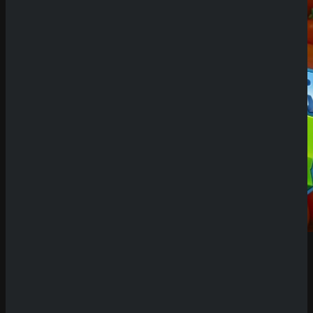
Demo Spiel
Willkommen auf unserer Plattform für Demo
Slots! Hier hast du die einzigartige Möglichkeit,
eine riesige Auswahl an Spielautomaten