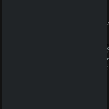
Prestige
SpinE
BESITZER:
JAHRES
Aurevia
10.000.0
IT
BESITZE
Group
GBL
LIZENZ:
Solution
Curacao
N.V.
LIZENZ:
Curacao