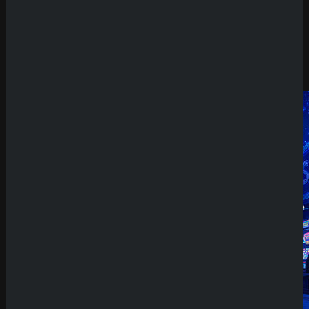
Demo Spiel