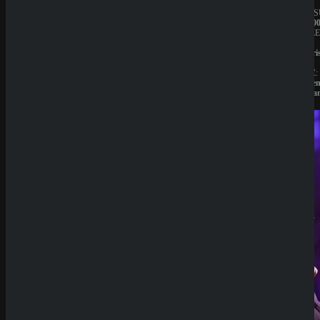
JAHRESUMSATZ:
JAHRES
1.000.000€
1.000.00
BESITZER:
BESITZE
Liernin
Liernin
Enterprises
Enterpri
LTD
LTD
LIZENZ:
LIZENZ:
Komoren
Komore
(Anjouan)
(Anjoua
Neueste
Beiträge
SpinEmpir
e Casino
Review
SpinBetter
Casino
Review
Wyns
Casino