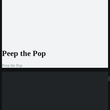
Jeton
CashtoCode
MiFinity
MuchBetter
Auszahlmethoden
Bank Überweisung
MasterCard
Visa
Skrill
Bitcoin
Peep the Pop
Peep the Pop
Suchen
Neue Casinos