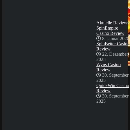
QuickWin Casino
Review
30. September
2025
Aktuelle Reviews
SpinEmpire
Casino Review
8. Januar 2026
SpinBetter Casino
Review
22. Dezember
2025
Wyns Casino
Demo Spiel
Review
30. September
2025
QuickWin Casino
Review
30. September
2025