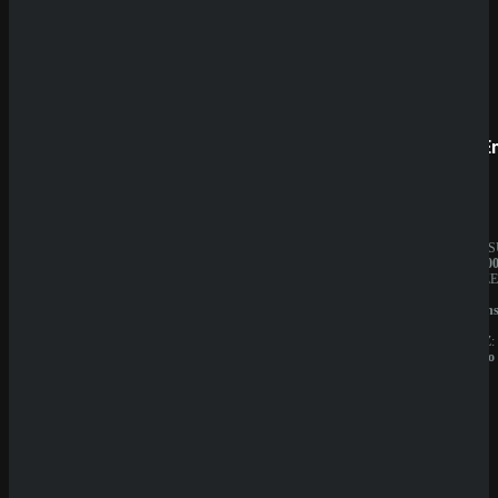
Prestige
SpinE
BESITZER:
JAHRES
Aurevia
10.000.0
IT
BESITZE
Group
GBL
LIZENZ:
Solution
Curacao
N.V.
LIZENZ:
Curacao