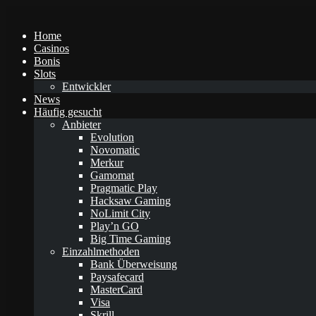
Home
Casinos
Bonis
Slots
Entwickler
News
Häufig gesucht
Anbieter
Evolution
Novomatic
Merkur
Gamomat
Pragmatic Play
Hacksaw Gaming
NoLimit City
Play’n GO
Big Time Gaming
Einzahlmethoden
Bank Überweisung
Paysafecard
MasterCard
Visa
Skrill