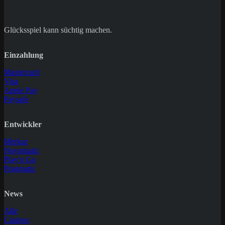
Glücksspiel kann süchtig machen.
Einzahlung
Mastercard
Visa
Apple Pay
Paysafe
Entwickler
Merkur
Novomatic
Play'n Go
Pragmatic
News
Alle
Casinos