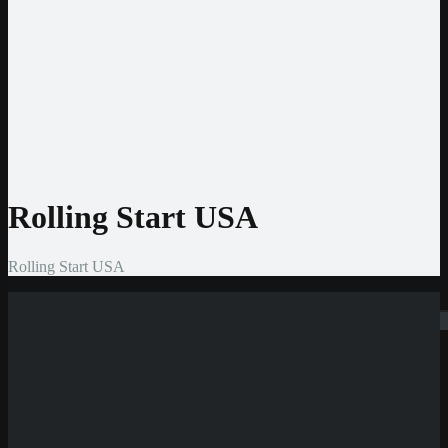
Jeton
CashtoCode
MiFinity
MuchBetter
Auszahlmethoden
Bank Überweisung
MasterCard
Visa
Skrill
Bitcoin
Rolling Start USA
Rolling Start USA
Suchen
Neue Casinos