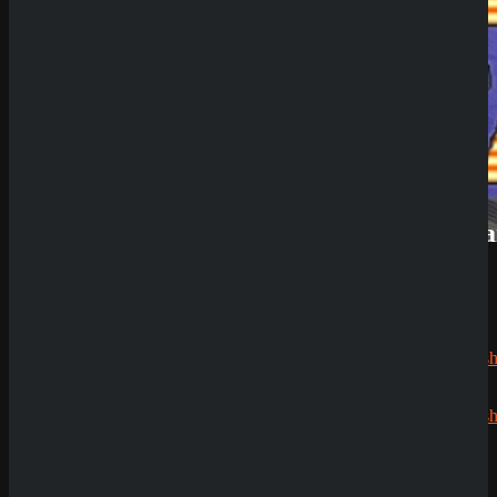
Review
QuickWin
Casino
Review
Betista
Casino
Review
Neueste
Kommenta
Alex
zu
Dazard
rami
zu
CryptoRus
Jens
zu
CryptoRush
200% bis
zu 2.500€
Silizi
zu