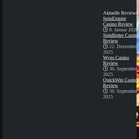
30. September
2025
Aktuelle Reviews
SpinEmpire
Casino Review
8. Januar 2026
SpinBetter Casino
Review
22. Dezember
2025
Wyns Casino
Review
30. September
2025
QuickWin Casino
Review
30. September
2025
Demo Spiel