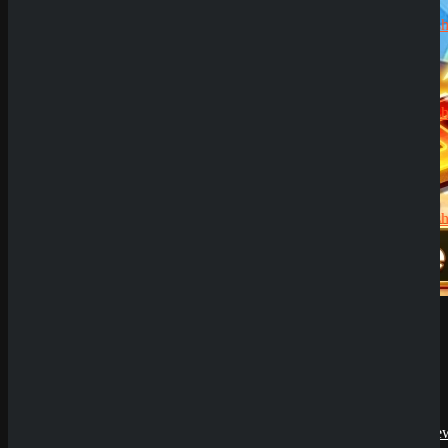
Jens
zu
CryptoRush
200% bis
zu 2.500€
Silizi
zu
CryptoRush
200% bis
zu 2.500€
Robert99
zu
CryptoRush
200% bis
zu 2.500€
News
SpinEmpire Casino
Demo Spiel
Review
8. Januar 2026
SpinBetter Casino
Review
22. Dezember
2025
Wyns Casino Revie