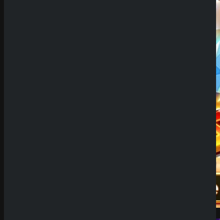
Demo Spiel