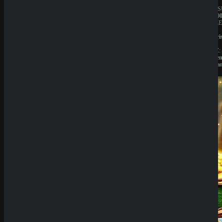
JAHRESUMSATZ:
JAHRES
1.000.000€
1.000.00
BESITZER:
BESITZE
Liernin
Liernin
Enterprises
Enterpri
LTD
LTD
LIZENZ:
LIZENZ:
Komoren
Komore
(Anjouan)
(Anjoua
Neueste
Beiträge
SpinEmpir
e Casino
Review
SpinBetter
Casino
Review
Wyns
Casino