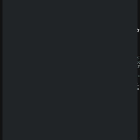
Prestige
SpinE
BESITZER:
JAHRES
Aurevia
10.000.0
IT
BESITZE
Group
GBL
LIZENZ:
Solution
Curacao
N.V.
LIZENZ:
Curacao