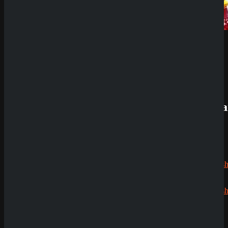
Review
QuickWin
Casino
Review
Betista
Casino
Review
Neueste
Kommenta
Alex
zu
Dazard
rami
zu
CryptoRus
Jens
zu
CryptoRush
200% bis
zu 2.500€
Silizi
zu