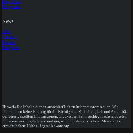
Play'n Go
Pragmatic
News
Alle
Casinos
Partner
Ratgeber
Hinweis
Die Inhalte dienen ausschließlich zu Informationszwecken. Wir
übernehmen keine Haftung für die Richtigkeit, Vollständigkeit und Aktualität
der bereitgestellten Informationen. Glücksspiel kann süchtig machen. Spielen
Sie verantwortungsbewusst und nur, wenn Sie das gesetzliche Mindestalter
erreicht haben. Hilfe auf gambleaware.org