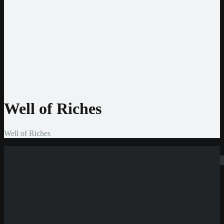
Jeton
CashtoCode
MiFinity
MuchBetter
Auszahlmethoden
Bank Überweisung
MasterCard
Visa
Skrill
Bitcoin
Well of Riches
Well of Riches
Suchen
Neue Casinos