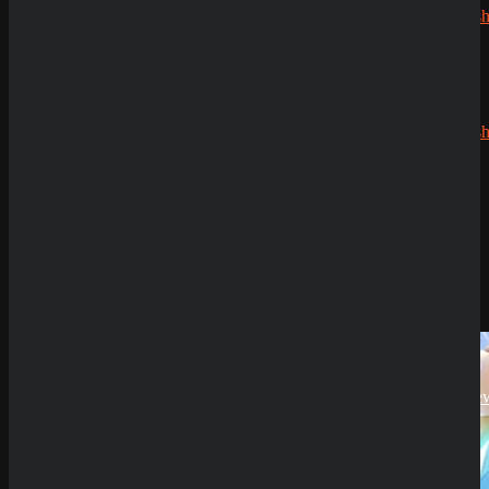
CryptoRush
200% bis
zu 2.500€
Echtgeldmodus
Robert99
Demoversion
zu
Having issues with
Wolf's Moon 3
?
CryptoRush
200% bis
zu 2.500€
News
SpinEmpire Casino
Submit
Review
Sicher dir einen 100% Bonus bis 500€ und spiele
8. Januar 2026
Wolf's Moon 3
SpinBetter Casino
Try Our Featured Games
Review
22. Dezember
2025
Wyns Casino Revie
30. September
2025
QuickWin Casino
Review