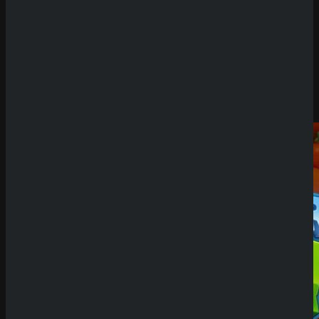
Demo Spiel