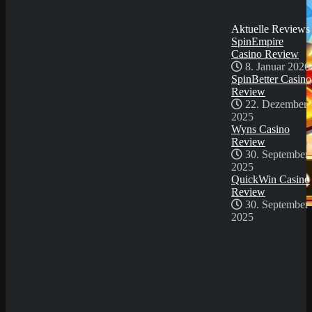
30. September
2025
Aktuelle Reviews
SpinEmpire
Casino Review
8. Januar 2026
SpinBetter Casino
Review
22. Dezember
2025
Wyns Casino
Review
30. September
2025
QuickWin Casino
Review
30. September
Demo Spiel
2025