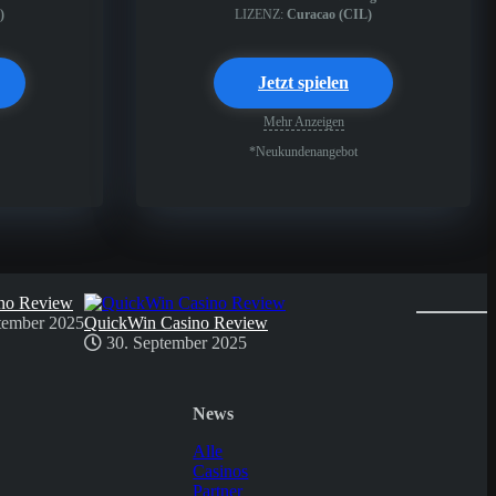
)
LIZENZ:
Curacao (CIL)
Jetzt spielen
Mehr Anzeigen
*Neukundenangebot
no Review
tember 2025
QuickWin Casino Review
30. September 2025
News
Alle
Casinos
Partner