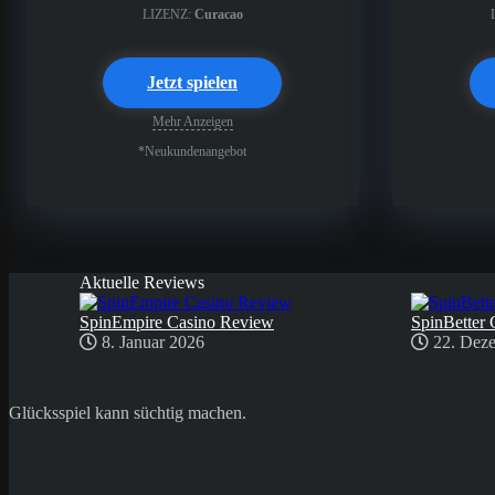
LIZENZ:
Curacao
Jetzt spielen
Mehr Anzeigen
*Neukundenangebot
Aktuelle Reviews
SpinEmpire Casino Review
SpinBetter
8. Januar 2026
22. Dez
Glücksspiel kann süchtig machen.