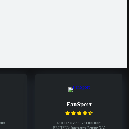
FanSport
000€
JAHRESUMSATZ:
1.000.000€
.
BESITZER:
Interactive Betting N.V.