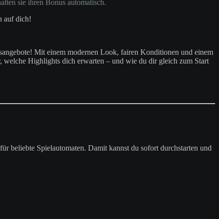
lten sie ihren Bonus automatisch.
 auf dich!
nusangebote! Mit einem modernen Look, fairen Konditionen und einem
r, welche Highlights dich erwarten – und wie du dir gleich zum Start
für beliebte Spielautomaten. Damit kannst du sofort durchstarten und