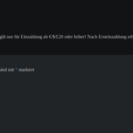
lt nur für Einzahlung ab €/$/£20 oder höher! Nach Ersteinzahlung erha
sind mit
*
markiert