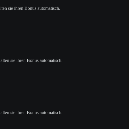
ten sie ihren Bonus automatisch.
lten sie ihren Bonus automatisch.
lten sie ihren Bonus automatisch.