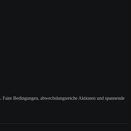
ngs. Faire Bedingungen, abwechslungsreiche Aktionen und spannende