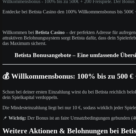
Willkommensbonus - 100% bis zu 500€ + 200 Freispiele. Der Bonus gi
Entdecke bei Betista Casino den 100% Willkommensbonus bis 500€ +
Willkommen bei
Betista Casino
– der perfekten Adresse für aufrege
attraktiven Belohnungssystem sorgt Betista dafür, dass dein Spielerle
das Maximum sicherst.
Betista Bonusangebote – Eine umfassende Übersi
💰
Willkommensbonus: 100% bis zu 500 € +
Schon bei deiner ersten Einzahlung wirst du bei Betista reichlich belo
dein Spielkapital verdoppeln.
Die Mindesteinzahlung liegt bei nur 10 €, sodass wirklich jeder Spi
📌
Wichtig:
Der Bonus ist an faire Umsatzbedingungen gebunden (40
Weitere Aktionen & Belohnungen bei Betis