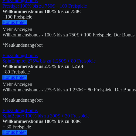
Einzahlungsbonus
Prestige: 100% bis zu 750€ + 100 Freispiele
Willkommensbonus 100% bis zu 750€
+100 Freispiele
Bonus holen
Mehr Anzeigen
Willkommensbonus - 100% bis zu 750€ + 100 Freispiele. Der Bonus gi
*Neukundenangebot
Einzahlungsbonus
SpinEmpire: 275% bis zu 1.250€ + 80 Freispiele
Willkommensbonus 275% bis zu 1.250€
+80 Freispiele
Bonus holen
Mehr Anzeigen
Willkommensbonus - 275% bis zu 1.250€ + 80 Freispiele. Der Bonus gi
*Neukundenangebot
Einzahlungsbonus
SpinBetter: 100% bis zu 300€ + 30 Freispiele
Willkommensbonus 100% bis zu 300€
+ 30 Freispiele
Bonus holen