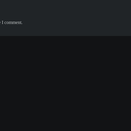
e I comment.