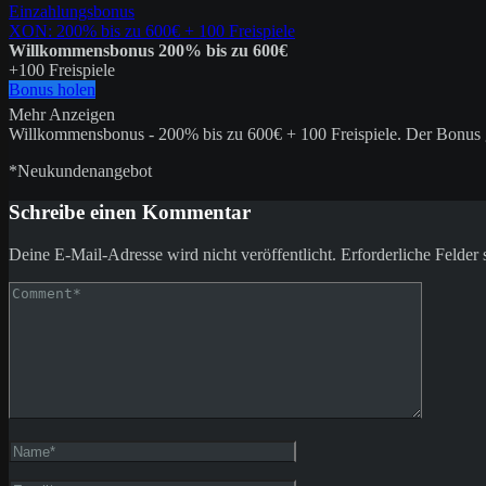
Einzahlungsbonus
XON: 200% bis zu 600€ + 100 Freispiele
Willkommensbonus 200% bis zu 600€
+100 Freispiele
Bonus holen
Mehr Anzeigen
Willkommensbonus - 200% bis zu 600€ + 100 Freispiele. Der Bonus gi
*Neukundenangebot
Schreibe einen Kommentar
Deine E-Mail-Adresse wird nicht veröffentlicht.
Erforderliche Felder 