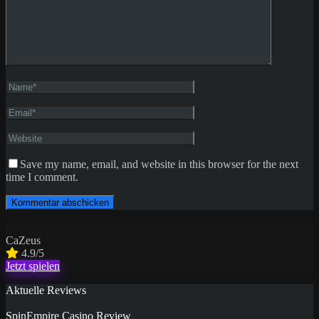
Save my name, email, and website in this browser for the next
time I comment.
CaZeus
4.9/5
Jetzt spielen
Aktuelle Reviews
SpinEmpire Casino Review