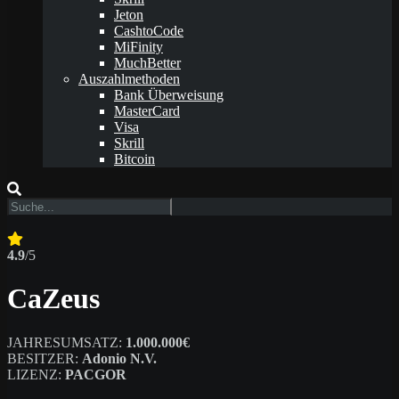
Jeton
CashtoCode
MiFinity
MuchBetter
Auszahlmethoden
Bank Überweisung
MasterCard
Visa
Skrill
Bitcoin
4.9
/5
CaZeus
JAHRESUMSATZ:
1.000.000€
BESITZER:
Adonio N.V.
LIZENZ:
PACGOR