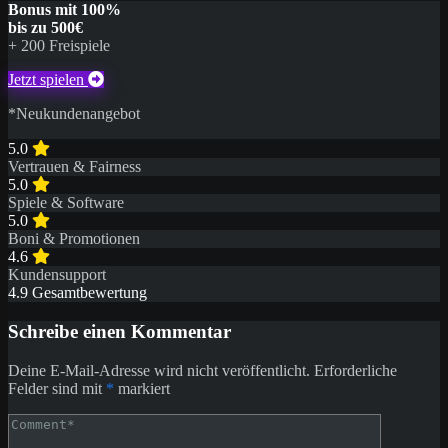
Bonus mit 100%
bis zu 500€
+ 200 Freispiele
Jetzt spielen
*Neukundenangebot
5.0
Vertrauen & Fairness
5.0
Spiele & Software
5.0
Boni & Promotionen
4.6
Kundensupport
4.9
Gesamtbewertung
Schreibe einen Kommentar
Deine E-Mail-Adresse wird nicht veröffentlicht.
Erforderliche
Felder sind mit
*
markiert