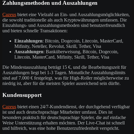
Zahlungsmethoden und Auszahlungen
Cazeus
bietet eine Vielzahl an Ein- und Auszahlungsmöglichkeiten,
die sowohl traditionelle als auch Kryptowährungen umfassen. Die
Einzahlungs- und Auszahlungsmethoden sind benutzerfreundlich
und bieten schnelle Transaktionen:
Einzahlungen
: Bitcoin, Dogecoin, Litecoin, MasterCard,
Mifinity, Neteller, Revolut, Skrill, Tether, Visa
Auszahlungen
: Banküberweisung, Bitcoin, Dogecoin,
Litecoin, MasterCard, Mifinity, Skrill, Tether, Visa
Die Mindestauszahlung beträgt 15 €, und die Bearbeitungszeit für
Auszahlungen liegt bei 1-3 Tagen. Monatliche Auszahlungslimits
sind auf 7.000 € festgelegt, was für High-Roller möglicherweise zu
niedrig ist, aber für die meisten Spieler ausreichend sein dürfte.
Kundensupport
Cazeus
bietet einen 24/7-Kundendienst, der durchgehend verfügbar
ist und auch deutschsprachige Mitarbeiter umfasst. Dies ist
besonders praktisch für deutschsprachige Spieler, die auf einfache
Weise Unterstützung erhalten möchten. Der Live-Chat ist schnell
und hilfreich, was eine hohe Benutzerzufriedenheit verspricht.