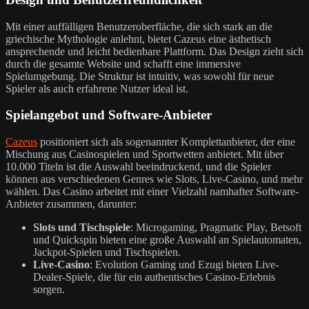
Mit einer auffälligen Benutzeroberfläche, die sich stark an die
griechische Mythologie anlehnt, bietet Cazeus eine ästhetisch
ansprechende und leicht bedienbare Plattform. Das Design zieht sich
durch die gesamte Website und schafft eine immersive
Spielumgebung. Die Struktur ist intuitiv, was sowohl für neue
Spieler als auch erfahrene Nutzer ideal ist.
Spielangebot und Software-Anbieter
Cazeus
positioniert sich als sogenannter Komplettanbieter, der eine
Mischung aus Casinospielen und Sportwetten anbietet. Mit über
10.000 Titeln ist die Auswahl beeindruckend, und die Spieler
können aus verschiedenen Genres wie Slots, Live-Casino, und mehr
wählen. Das Casino arbeitet mit einer Vielzahl namhafter Software-
Anbieter zusammen, darunter:
Slots und Tischspiele
: Microgaming, Pragmatic Play, Betsoft
und Quickspin bieten eine große Auswahl an Spielautomaten,
Jackpot-Spielen und Tischspielen.
Live-Casino
: Evolution Gaming und Ezugi bieten Live-
Dealer-Spiele, die für ein authentisches Casino-Erlebnis
sorgen.