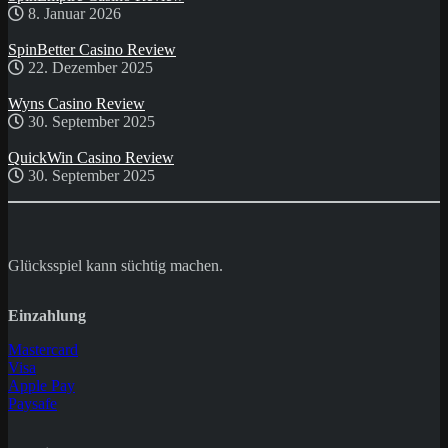
8. Januar 2026
SpinBetter Casino Review
22. Dezember 2025
Wyns Casino Review
30. September 2025
QuickWin Casino Review
30. September 2025
Glücksspiel kann süchtig machen.
Einzahlung
Mastercard
Visa
Apple Pay
Paysafe