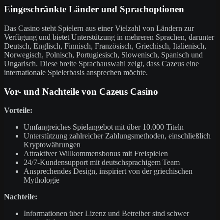
Eingeschränkte Länder und Sprachoptionen
Das Casino steht Spielern aus einer Vielzahl von Ländern zur
Verfügung und bietet Unterstützung in mehreren Sprachen, darunter
Deutsch, Englisch, Finnisch, Französisch, Griechisch, Italienisch,
Norwegisch, Polnisch, Portugiesisch, Slowenisch, Spanisch und
Ungarisch. Diese breite Sprachauswahl zeigt, dass Cazeus eine
internationale Spielerbasis ansprechen möchte.
Vor- und Nachteile von Cazeus Casino
Vorteile:
Umfangreiches Spielangebot mit über 10.000 Titeln
Unterstützung zahlreicher Zahlungsmethoden, einschließlich
Kryptowährungen
Attraktiver Willkommensbonus mit Freispielen
24/7-Kundensupport mit deutschsprachigem Team
Ansprechendes Design, inspiriert von der griechischen
Mythologie
Nachteile:
Informationen über Lizenz und Betreiber sind schwer