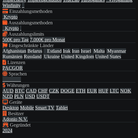
Winfinity
Einzahlungsmethoden
Krypto
Auszahlungsmethoden
Krypto
Auszahlungslimits
500€ pro Tag
7.000€ pro Monat
Eingeschränkte Länder
Afghanistan
Belarus
Estland
Irak
Iran
Israel
Malta
Myanmar
Rumänien
Russland
Ukraine
United Kingdom
United States
Lizenzen
PACGOR
Sprachen
Währungen
AUD
BTC
CAD
CHF
CZK
DOGE
ETH
EUR
HUF
LTC
NOK
NZD
PLN
USD
USDT
Geräte
Desktop
Mobile
Smart TV
Tablet
Besitzer
Adonio N.V.
Gegründet
2024