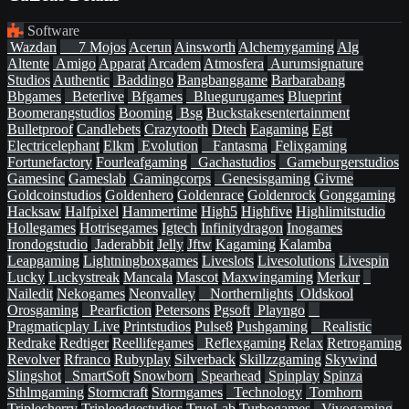
Software
Wazdan
7 Mojos
Acerun
Ainsworth
Alchemygaming
Alg
Altente
Amigo
Apparat
Arcadem
Atmosfera
Aurumsignature
Studios
Authentic
Baddingo
Bangbanggame
Barbarabang
Bbgames
Beterlive
Bfgames
Bluegurugames
Blueprint
Boomerangstudios
Booming
Bsg
Buckstakesentertainment
Bulletproof
Candlebets
Crazytooth
Dtech
Eagaming
Egt
Electricelephant
Elkm
Evolution
Fantasma
Felixgaming
Fortunefactory
Fourleafgaming
Gachastudios
Gameburgerstudios
Gamesinc
Gameslab
Gamingcorps
Genesisgaming
Givme
Goldcoinstudios
Goldenhero
Goldenrace
Goldenrock
Gonggaming
Hacksaw
Halfpixel
Hammertime
High5
Highfive
Highlimitstudio
Hollegames
Hotrisegames
Igtech
Infinitydragon
Inogames
Irondogstudio
Jaderabbit
Jelly
Jftw
Kagaming
Kalamba
Leapgaming
Lightningboxgames
Liveslots
Livesolutions
Livespin
Lucky
Luckystreak
Mancala
Mascot
Maxwingaming
Merkur
Nailedit
Nekogames
Neonvalley
Northernlights
Oldskool
Orosgaming
Pearfiction
Petersons
Pgsoft
Playngo
Pragmaticplay Live
Printstudios
Pulse8
Pushgaming
Realistic
Redrake
Redtiger
Reellifegames
Reflexgaming
Relax
Retrogaming
Revolver
Rfranco
Rubyplay
Silverback
Skillzzgaming
Skywind
Slingshot
SmartSoft
Snowborn
Spearhead
Spinplay
Spinza
Sthlmgaming
Stormcraft
Stormgames
Technology
Tomhorn
Triplecherry
Tripleedgestudios
TrueLab
Turbogames
Vivogaming