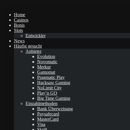
Home
Casinos
Bonis
Slots
Entwickler
News
Häufig gesucht
Anbieter
Evolution
Novomatic
Merkur
Gamomat
Pragmatic Play
Hacksaw Gaming
NoLimit City
Play’n GO
Big Time Gaming
Einzahlmethoden
Bank Überweisung
Paysafecard
MasterCard
Visa
Skrill