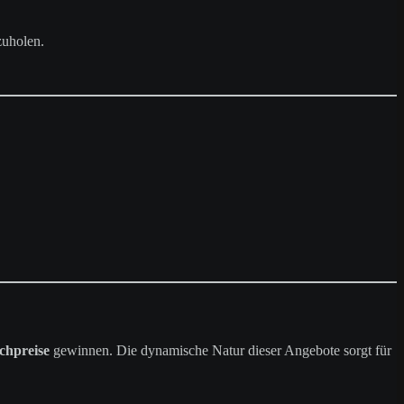
zuholen.
chpreise
gewinnen. Die dynamische Natur dieser Angebote sorgt für