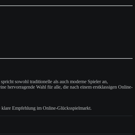
spricht sowohl traditionelle als auch moderne Spieler an,
e hervorragende Wahl für alle, die nach einem erstklassigen Online-
 klare Empfehlung im Online-Glücksspielmarkt.