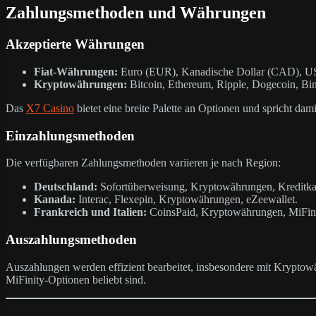
Zahlungsmethoden und Währungen
Akzeptierte Währungen
Fiat-Währungen:
Euro (EUR), Kanadische Dollar (CAD), US
Kryptowährungen:
Bitcoin, Ethereum, Ripple, Dogecoin, Bin
Das
X7 Casino
bietet eine breite Palette an Optionen und spricht dami
Einzahlungsmethoden
Die verfügbaren Zahlungsmethoden variieren je nach Region:
Deutschland:
Sofortüberweisung, Kryptowährungen, Kreditkart
Kanada:
Interac, Flexepin, Kryptowährungen, eZeewallet.
Frankreich und Italien:
CoinsPaid, Kryptowährungen, MiFini
Auszahlungsmethoden
Auszahlungen werden effizient bearbeitet, insbesondere mit Krypto
MiFinity-Optionen beliebt sind.