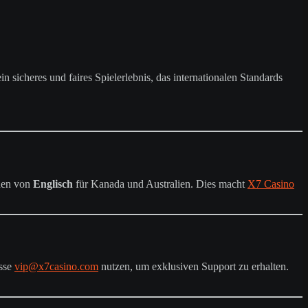
in sicheres und faires Spielerlebnis, das internationalen Standards
onen von
Englisch
für Kanada und Australien. Dies macht
X7 Casino
esse
vip@x7casino.com
nutzen, um exklusiven Support zu erhalten.