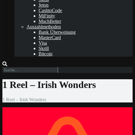
Jeton
CashtoCode
MiFinity
MuchBetter
Auszahlmethoden
Bank Überweisung
MasterCard
Visa
Skrill
Bitcoin
1 Reel – Irish Wonders
1 Reel – Irish Wonders