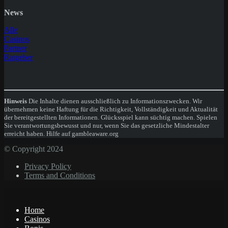
News
Alle
Casinos
Partner
Ratgeber
Hinweis
Die Inhalte dienen ausschließlich zu Informationszwecken. Wir
übernehmen keine Haftung für die Richtigkeit, Vollständigkeit und Aktualität
der bereitgestellten Informationen. Glücksspiel kann süchtig machen. Spielen
Sie verantwortungsbewusst und nur, wenn Sie das gesetzliche Mindestalter
erreicht haben. Hilfe auf gambleaware.org
© Copyright 2024
Privacy Policy
Terms and Conditions
Home
Casinos