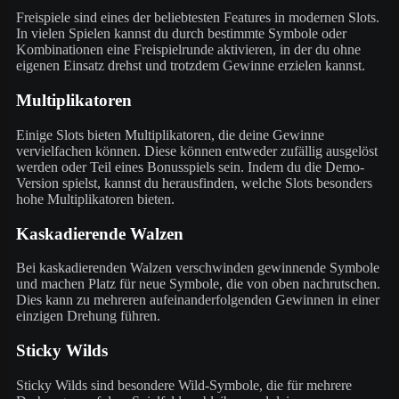
Freispiele sind eines der beliebtesten Features in modernen Slots.
In vielen Spielen kannst du durch bestimmte Symbole oder
Kombinationen eine Freispielrunde aktivieren, in der du ohne
eigenen Einsatz drehst und trotzdem Gewinne erzielen kannst.
Multiplikatoren
Einige Slots bieten Multiplikatoren, die deine Gewinne
vervielfachen können. Diese können entweder zufällig ausgelöst
werden oder Teil eines Bonusspiels sein. Indem du die Demo-
Version spielst, kannst du herausfinden, welche Slots besonders
hohe Multiplikatoren bieten.
Kaskadierende Walzen
Bei kaskadierenden Walzen verschwinden gewinnende Symbole
und machen Platz für neue Symbole, die von oben nachrutschen.
Dies kann zu mehreren aufeinanderfolgenden Gewinnen in einer
einzigen Drehung führen.
Sticky Wilds
Sticky Wilds sind besondere Wild-Symbole, die für mehrere