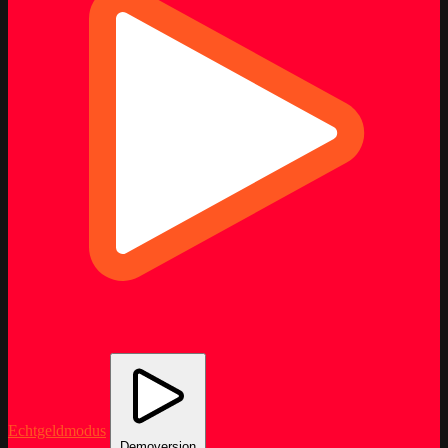
Echtgeldmodus
Demoversion