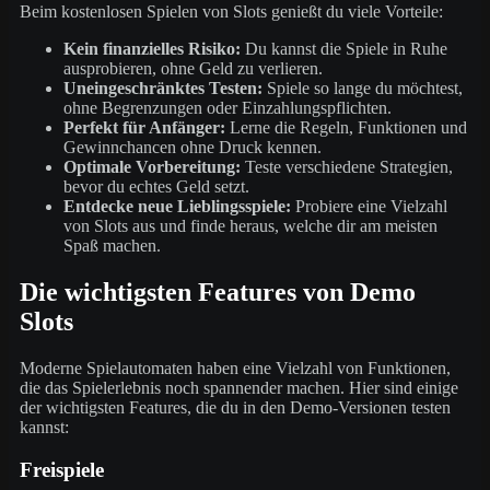
Beim kostenlosen Spielen von Slots genießt du viele Vorteile:
Kein finanzielles Risiko:
Du kannst die Spiele in Ruhe
ausprobieren, ohne Geld zu verlieren.
Uneingeschränktes Testen:
Spiele so lange du möchtest,
ohne Begrenzungen oder Einzahlungspflichten.
Perfekt für Anfänger:
Lerne die Regeln, Funktionen und
Gewinnchancen ohne Druck kennen.
Optimale Vorbereitung:
Teste verschiedene Strategien,
bevor du echtes Geld setzt.
Entdecke neue Lieblingsspiele:
Probiere eine Vielzahl
von Slots aus und finde heraus, welche dir am meisten
Spaß machen.
Die wichtigsten Features von Demo
Slots
Moderne Spielautomaten haben eine Vielzahl von Funktionen,
die das Spielerlebnis noch spannender machen. Hier sind einige
der wichtigsten Features, die du in den Demo-Versionen testen
kannst:
Freispiele