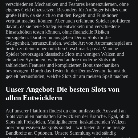
verschiedenen Mechaniken und Features kennenzulernen, ohne
eigenes Geld einzusetzen. Besonders für Anfänger ist dies eine
große Hilfe, da sie sich so mit den Regeln und Funktionen
vertraut machen können. Aber auch erfahrene Spieler profitieren
davon, da sie neue Strategien entwickeln und verschiedene
Einsatzhöhen testen können, ohne finanzielle Risiken
einzugehen. Darüber hinaus geben Demo Slots dir die
Gelegenheit, herauszufinden, welche Art von Automatenspiel am
besten zu deinem persönlichen Geschmack passt. Manche
Spieler bevorzugen klassische Slots mit wenigen Walzen und
einfachen Symbolen, während andere moderne Slots mit
zahlreichen Features und komplizierten Bonusmechaniken
bevorzugen. Durch das Testen in der Demo-Version kannst du
gezielt herausfinden, welche Slots dir am meisten Spaß machen.
Unser Angebot: Die besten Slots von
allen Entwicklern
Auf unserer Plattform findest du eine umfassende Auswahl an
Slots von allen namhaften Entwicklern der Branche. Egal, ob du
Slots mit Freispielen, Multiplikatoren, kaskadierenden Walzen
oder progressiven Jackpots suchst – wir bieten dir eine riesige
Bandbreite an Optionen. Unsere Sammlung wird ständig