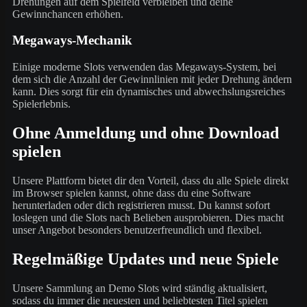
Drehungen auf dem Spielfeld verbleiben und deine
Gewinnchancen erhöhen.
Megaways-Mechanik
Einige moderne Slots verwenden das Megaways-System, bei
dem sich die Anzahl der Gewinnlinien mit jeder Drehung ändern
kann. Dies sorgt für ein dynamisches und abwechslungsreiches
Spielerlebnis.
Ohne Anmeldung und ohne Download
spielen
Unsere Plattform bietet dir den Vorteil, dass du alle Spiele direkt
im Browser spielen kannst, ohne dass du eine Software
herunterladen oder dich registrieren musst. Du kannst sofort
loslegen und die Slots nach Belieben ausprobieren. Dies macht
unser Angebot besonders benutzerfreundlich und flexibel.
Regelmäßige Updates und neue Spiele
Unsere Sammlung an Demo Slots wird ständig aktualisiert,
sodass du immer die neuesten und beliebtesten Titel spielen