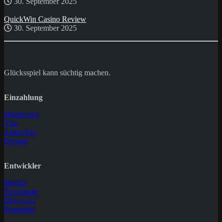
30. September 2025
QuickWin Casino Review
30. September 2025
Glücksspiel kann süchtig machen.
Einzahlung
Mastercard
Visa
Apple Pay
Paysafe
Entwickler
Merkur
Novomatic
Play'n Go
Pragmatic