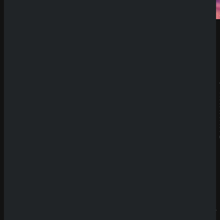
Neueste
Beiträge
SpinEmpir
e Casino