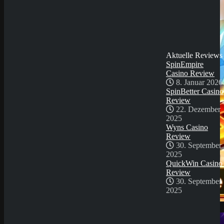
30. September
2025
QuickWin Casino
Review
30. September
2025
Aktuelle Reviews
SpinEmpire
Casino Review
8. Januar 2026
SpinBetter Casino
Review
22. Dezember
2025
Wyns Casino
Review
30. September
2025
QuickWin Casino
Review
30. September
2025
Demo Spiel