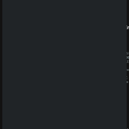
Prestige
SpinE
BESITZER:
JAHRES
Aurevia
10.000.0
IT
BESITZE
Group
GBL
LIZENZ:
Solution
Curacao
N.V.
LIZENZ:
Curacao