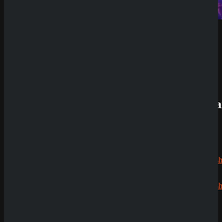
Review
QuickWin
Casino
Review
Betista
Casino
Review
Neueste
Kommenta
Alex
zu
Dazard
rami
zu
CryptoRus
Jens
zu
CryptoRush
200% bis
zu 2.500€
Silizi
zu