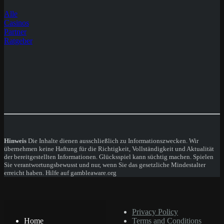
Alle
Casinos
Partner
Ratgeber
Hinweis
Die Inhalte dienen ausschließlich zu Informationszwecken. Wir
übernehmen keine Haftung für die Richtigkeit, Vollständigkeit und Aktualität
der bereitgestellten Informationen. Glücksspiel kann süchtig machen. Spielen
Sie verantwortungsbewusst und nur, wenn Sie das gesetzliche Mindestalter
erreicht haben. Hilfe auf gambleaware.org
© Copyright 2024
Privacy Policy
Home
Terms and Conditions