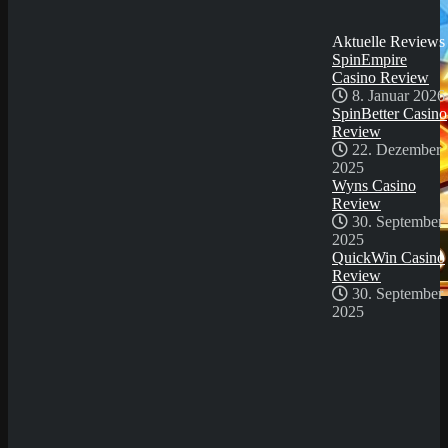
30. September
2025
Aktuelle Reviews
SpinEmpire
Casino Review
8. Januar 2026
SpinBetter Casino
Review
22. Dezember
2025
Wyns Casino
Review
30. September
2025
QuickWin Casino
Review
30. September
Demo Spiel
2025