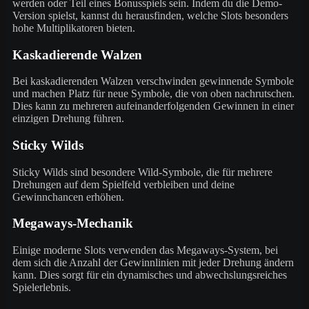
werden oder Teil eines Bonusspiels sein. Indem du die Demo-
Version spielst, kannst du herausfinden, welche Slots besonders
hohe Multiplikatoren bieten.
Kaskadierende Walzen
Bei kaskadierenden Walzen verschwinden gewinnende Symbole
und machen Platz für neue Symbole, die von oben nachrutschen.
Dies kann zu mehreren aufeinanderfolgenden Gewinnen in einer
einzigen Drehung führen.
Sticky Wilds
Sticky Wilds sind besondere Wild-Symbole, die für mehrere
Drehungen auf dem Spielfeld verbleiben und deine
Gewinnchancen erhöhen.
Megaways-Mechanik
Einige moderne Slots verwenden das Megaways-System, bei
dem sich die Anzahl der Gewinnlinien mit jeder Drehung ändern
kann. Dies sorgt für ein dynamisches und abwechslungsreiches
Spielerlebnis.