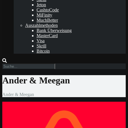
Jeton
CashtoCode
MiFinity
MuchBetter
Auszahlmethoden
Bank Überweisung
MasterCard
Visa
Skrill
Bitcoin
Ander & Meegan
Ander & Meegan