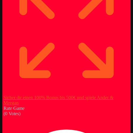
Sicher dir einen 100% Bonus bis 500€ und spiele Ander &
Meegan
Rate Game
(
0
Votes)