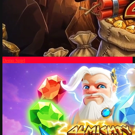
Demo Spiel