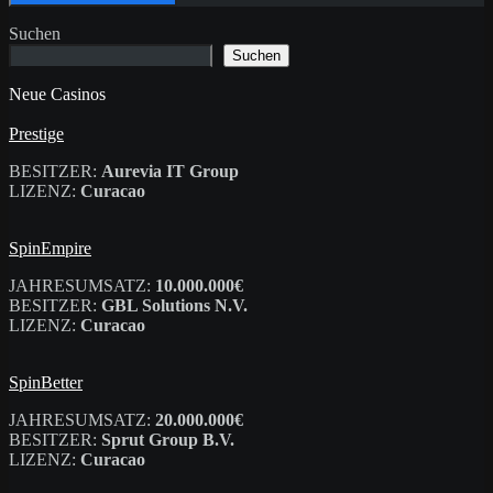
Suchen
Suchen
Neue Casinos
Prestige
BESITZER:
Aurevia IT Group
LIZENZ:
Curacao
SpinEmpire
JAHRESUMSATZ:
10.000.000€
BESITZER:
GBL Solutions N.V.
LIZENZ:
Curacao
SpinBetter
JAHRESUMSATZ:
20.000.000€
BESITZER:
Sprut Group B.V.
LIZENZ:
Curacao