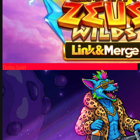
Demo Spiel