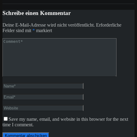
Schreibe einen Kommentar
Deine E-Mail-Adresse wird nicht veröffentlicht.
Erforderliche
Felder sind mit
*
markiert
Save my name, email, and website in this browser for the next
time I comment.