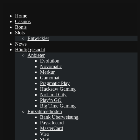
Home
Casinos
Bonis
Slots
Entwickler
News
Häufig gesucht
Anbieter
Evolution
Novomatic
Merkur
Gamomat
Pragmatic Play
Hacksaw Gaming
NoLimit City
Play’n GO
Big Time Gaming
Einzahlmethoden
Bank Überweisung
Paysafecard
MasterCard
Visa
Skrill