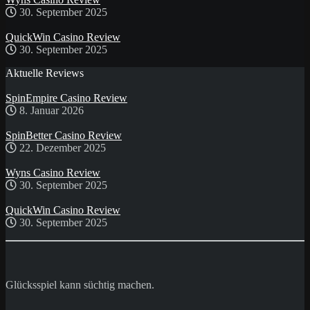
30. September 2025
QuickWin Casino Review
30. September 2025
Aktuelle Reviews
SpinEmpire Casino Review
8. Januar 2026
SpinBetter Casino Review
22. Dezember 2025
Wyns Casino Review
30. September 2025
QuickWin Casino Review
30. September 2025
Glücksspiel kann süchtig machen.