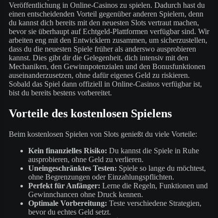
Veröffentlichung in Online-Casinos zu spielen. Dadurch hast du
einen entscheidenden Vorteil gegenüber anderen Spielern, denn
du kannst dich bereits mit den neuesten Slots vertraut machen,
bevor sie überhaupt auf Echtgeld-Plattformen verfügbar sind. Wir
arbeiten eng mit den Entwicklern zusammen, um sicherzustellen,
dass du die neuesten Spiele früher als anderswo ausprobieren
kannst. Dies gibt dir die Gelegenheit, dich intensiv mit den
Mechaniken, den Gewinnpotenzialen und den Bonusfunktionen
auseinanderzusetzen, ohne dafür eigenes Geld zu riskieren.
Sobald das Spiel dann offiziell in Online-Casinos verfügbar ist,
bist du bereits bestens vorbereitet.
Vorteile des kostenlosen Spielens
Beim kostenlosen Spielen von Slots genießt du viele Vorteile:
Kein finanzielles Risiko:
Du kannst die Spiele in Ruhe
ausprobieren, ohne Geld zu verlieren.
Uneingeschränktes Testen:
Spiele so lange du möchtest,
ohne Begrenzungen oder Einzahlungspflichten.
Perfekt für Anfänger:
Lerne die Regeln, Funktionen und
Gewinnchancen ohne Druck kennen.
Optimale Vorbereitung:
Teste verschiedene Strategien,
bevor du echtes Geld setzt.