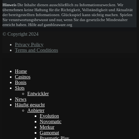
Hinweis
Die Inhalte dienen ausschließlich zu Informationszwecken. Wir
übernehmen keine Haftung für die Richtigkeit, Vollständigkeit und Aktualität
der bereitgestellten Informationen. Glücksspiel kann süchtig machen. Spielen
Sie verantwortungsbewusst und nur, wenn Sie das gesetzliche Mindestalter
erreicht haben. Hilfe auf gambleaware.org
© Copyright 2024
Privacy Policy
Terms and Conditions
Home
Casinos
Bonis
Slots
Entwickler
News
Häufig gesucht
Anbieter
Evolution
Novomatic
Merkur
Gamomat
Pragmatic Play