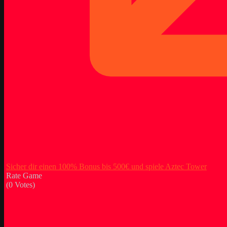
Sicher dir einen 100% Bonus bis 500€ und spiele Aztec Tower
Rate Game
(
0
Votes)