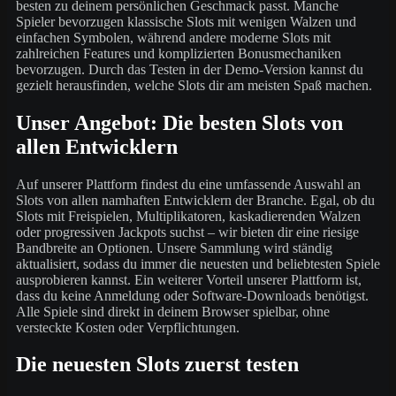
besten zu deinem persönlichen Geschmack passt. Manche
Spieler bevorzugen klassische Slots mit wenigen Walzen und
einfachen Symbolen, während andere moderne Slots mit
zahlreichen Features und komplizierten Bonusmechaniken
bevorzugen. Durch das Testen in der Demo-Version kannst du
gezielt herausfinden, welche Slots dir am meisten Spaß machen.
Unser Angebot: Die besten Slots von
allen Entwicklern
Auf unserer Plattform findest du eine umfassende Auswahl an
Slots von allen namhaften Entwicklern der Branche. Egal, ob du
Slots mit Freispielen, Multiplikatoren, kaskadierenden Walzen
oder progressiven Jackpots suchst – wir bieten dir eine riesige
Bandbreite an Optionen. Unsere Sammlung wird ständig
aktualisiert, sodass du immer die neuesten und beliebtesten Spiele
ausprobieren kannst. Ein weiterer Vorteil unserer Plattform ist,
dass du keine Anmeldung oder Software-Downloads benötigst.
Alle Spiele sind direkt in deinem Browser spielbar, ohne
versteckte Kosten oder Verpflichtungen.
Die neuesten Slots zuerst testen