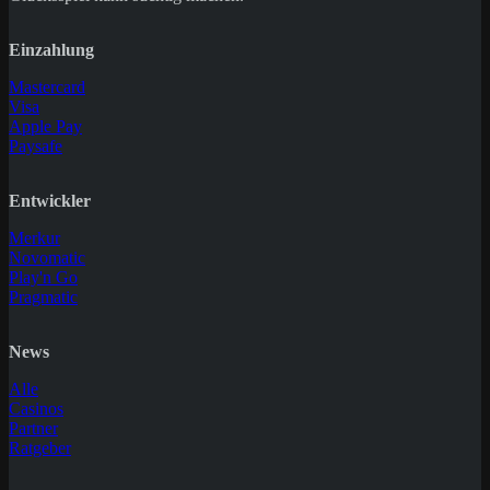
Einzahlung
Mastercard
Visa
Apple Pay
Paysafe
Entwickler
Merkur
Novomatic
Play'n Go
Pragmatic
News
Alle
Casinos
Partner
Ratgeber