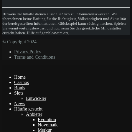
Hinweis
Die Inhalte dienen ausschließlich zu Informationszwecken. Wir
übernehmen keine Haftung für die Richtigkeit, Vollständigkeit und Aktualität
der bereitgestellten Informationen. Glücksspiel kann süchtig machen. Spielen
Sie verantwortungsbewusst und nur, wenn Sie das gesetzliche Mindestalter
erreicht haben. Hilfe auf gambleaware.org
© Copyright 2024
Privacy Policy
Terms and Conditions
Home
Casinos
Bonis
Slots
Entwickler
News
Häufig gesucht
Anbieter
Evolution
Novomatic
Merkur