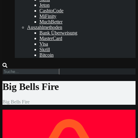
Jeton
CashtoCode
MiFinity
MuchBetter
Auszahlmethoden
Bank Überweisung
MasterCard
Visa
Skrill
Bitcoin
Big Bells Fire
Big Bells Fire