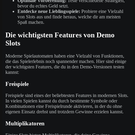
Optimale Vorbereitung:
Teste verschiedene Strategien,
bevor du echtes Geld setzt.
Entdecke neue Lieblingsspiele:
Probiere eine Vielzahl
von Slots aus und finde heraus, welche dir am meisten
Spaß machen.
Die wichtigsten Features von Demo
Slots
Moderne Spielautomaten haben eine Vielzahl von Funktionen,
die das Spielerlebnis noch spannender machen. Hier sind einige
der wichtigsten Features, die du in den Demo-Versionen testen
kannst:
Freispiele
Freispiele sind eines der beliebtesten Features in modernen Slots.
In vielen Spielen kannst du durch bestimmte Symbole oder
Kombinationen eine Freispielrunde aktivieren, in der du ohne
eigenen Einsatz drehst und trotzdem Gewinne erzielen kannst.
Multiplikatoren