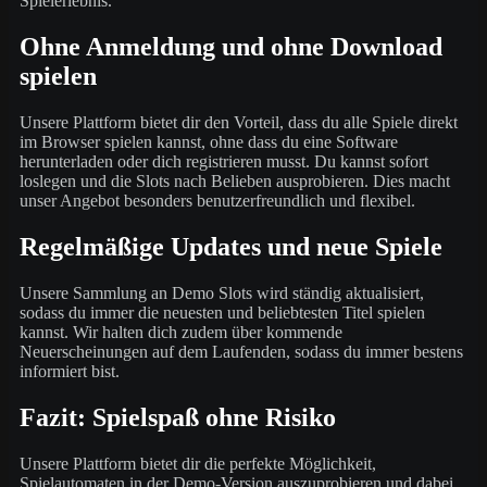
Spielerlebnis.
Ohne Anmeldung und ohne Download
spielen
Unsere Plattform bietet dir den Vorteil, dass du alle Spiele direkt
im Browser spielen kannst, ohne dass du eine Software
herunterladen oder dich registrieren musst. Du kannst sofort
loslegen und die Slots nach Belieben ausprobieren. Dies macht
unser Angebot besonders benutzerfreundlich und flexibel.
Regelmäßige Updates und neue Spiele
Unsere Sammlung an Demo Slots wird ständig aktualisiert,
sodass du immer die neuesten und beliebtesten Titel spielen
kannst. Wir halten dich zudem über kommende
Neuerscheinungen auf dem Laufenden, sodass du immer bestens
informiert bist.
Fazit: Spielspaß ohne Risiko
Unsere Plattform bietet dir die perfekte Möglichkeit,
Spielautomaten in der Demo-Version auszuprobieren und dabei