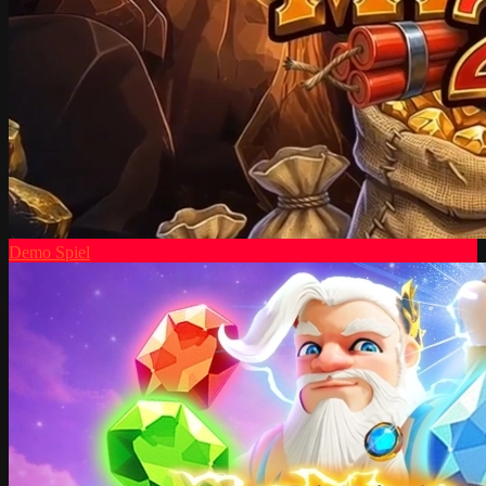
Demo Spiel