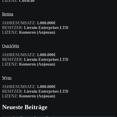
LIZENZ:
Curacao
Betista
JAHRESUMSATZ:
1.000.000€
BESITZER:
Liernin Enterprises LTD
LIZENZ:
Komoren (Anjouan)
QuickWin
JAHRESUMSATZ:
1.000.000€
BESITZER:
Liernin Enterprises LTD
LIZENZ:
Komoren (Anjouan)
Wyns
JAHRESUMSATZ:
1.000.000€
BESITZER:
Liernin Enterprises LTD
LIZENZ:
Komoren (Anjouan)
Neueste Beiträge