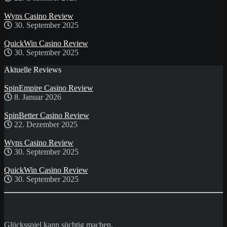
Wyns Casino Review
30. September 2025
QuickWin Casino Review
30. September 2025
Aktuelle Reviews
SpinEmpire Casino Review
8. Januar 2026
SpinBetter Casino Review
22. Dezember 2025
Wyns Casino Review
30. September 2025
QuickWin Casino Review
30. September 2025
Glücksspiel kann süchtig machen.