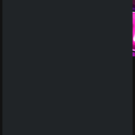
Demo Spiel
Willkommen auf unserer Plattform für Demo
Slots! Hier hast du die einzigartige Möglichkeit,
eine riesige Auswahl an Spielautomaten
kostenlos und ohne Risiko zu testen. Unsere
Seite bietet dir den Vorteil, die neuesten Slots
oft bis zu zwei Wochen vor ihrer offiziellen
Veröffentlichung in Online-Casinos
ausprobieren zu können. Das bedeutet, dass du
früher als andere Spieler die innovativen
Funktionen, spannenden Bonusspiele und
atemberaubenden Designs der neuesten Titel