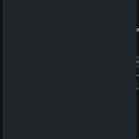
Prestige
SpinE
BESITZER:
JAHRES
Aurevia
10.000.0
IT
BESITZE
Group
GBL
LIZENZ:
Solution
Curacao
N.V.
LIZENZ:
Curacao