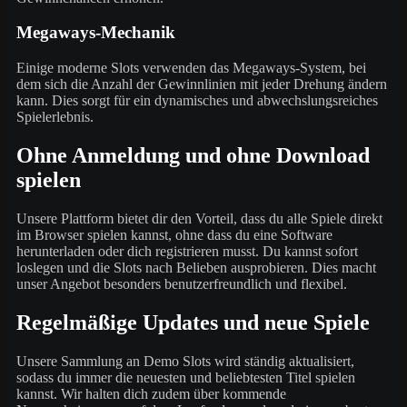
Megaways-Mechanik
Einige moderne Slots verwenden das Megaways-System, bei
dem sich die Anzahl der Gewinnlinien mit jeder Drehung ändern
kann. Dies sorgt für ein dynamisches und abwechslungsreiches
Spielerlebnis.
Ohne Anmeldung und ohne Download
spielen
Unsere Plattform bietet dir den Vorteil, dass du alle Spiele direkt
im Browser spielen kannst, ohne dass du eine Software
herunterladen oder dich registrieren musst. Du kannst sofort
loslegen und die Slots nach Belieben ausprobieren. Dies macht
unser Angebot besonders benutzerfreundlich und flexibel.
Regelmäßige Updates und neue Spiele
Unsere Sammlung an Demo Slots wird ständig aktualisiert,
sodass du immer die neuesten und beliebtesten Titel spielen
kannst. Wir halten dich zudem über kommende