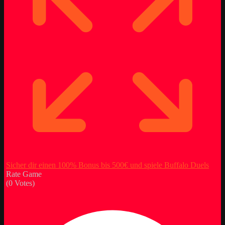
Sicher dir einen 100% Bonus bis 500€ und spiele Buffalo Duels
Rate Game
(
0
Votes)