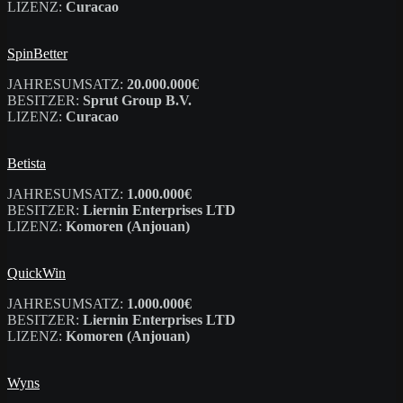
LIZENZ:
Curacao
SpinBetter
JAHRESUMSATZ:
20.000.000€
BESITZER:
Sprut Group B.V.
LIZENZ:
Curacao
Betista
JAHRESUMSATZ:
1.000.000€
BESITZER:
Liernin Enterprises LTD
LIZENZ:
Komoren (Anjouan)
QuickWin
JAHRESUMSATZ:
1.000.000€
BESITZER:
Liernin Enterprises LTD
LIZENZ:
Komoren (Anjouan)
Wyns