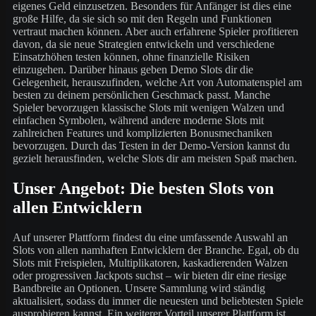
eigenes Geld einzusetzen. Besonders für Anfänger ist dies eine
große Hilfe, da sie sich so mit den Regeln und Funktionen
vertraut machen können. Aber auch erfahrene Spieler profitieren
davon, da sie neue Strategien entwickeln und verschiedene
Einsatzhöhen testen können, ohne finanzielle Risiken
einzugehen. Darüber hinaus geben Demo Slots dir die
Gelegenheit, herauszufinden, welche Art von Automatenspiel am
besten zu deinem persönlichen Geschmack passt. Manche
Spieler bevorzugen klassische Slots mit wenigen Walzen und
einfachen Symbolen, während andere moderne Slots mit
zahlreichen Features und komplizierten Bonusmechaniken
bevorzugen. Durch das Testen in der Demo-Version kannst du
gezielt herausfinden, welche Slots dir am meisten Spaß machen.
Unser Angebot: Die besten Slots von
allen Entwicklern
Auf unserer Plattform findest du eine umfassende Auswahl an
Slots von allen namhaften Entwicklern der Branche. Egal, ob du
Slots mit Freispielen, Multiplikatoren, kaskadierenden Walzen
oder progressiven Jackpots suchst – wir bieten dir eine riesige
Bandbreite an Optionen. Unsere Sammlung wird ständig
aktualisiert, sodass du immer die neuesten und beliebtesten Spiele
ausprobieren kannst. Ein weiterer Vorteil unserer Plattform ist,