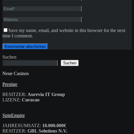
Save my name, email, and website in this browser for the next
time I comment.
Suchen
Suchen
Neue Casinos
Prestige
BESITZER:
Aurevia IT Group
LIZENZ:
Curacao
SpinEmpire
JAHRESUMSATZ:
10.000.000€
BESITZER:
GBL Solutions N.V.