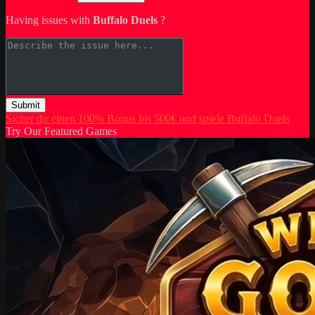
Having issues with
Buffalo Duels
?
Submit
Sicher dir einen 100% Bonus bis 500€ und spiele Buffalo Duels
Try Our Featured Games