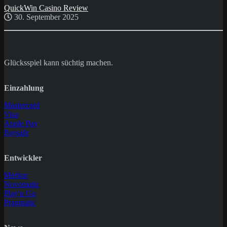
QuickWin Casino Review
30. September 2025
Glücksspiel kann süchtig machen.
Einzahlung
Mastercard
Visa
Apple Pay
Paysafe
Entwickler
Merkur
Novomatic
Play'n Go
Pragmatic