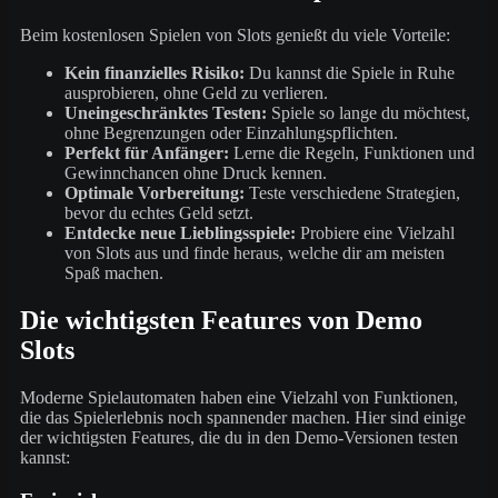
Beim kostenlosen Spielen von Slots genießt du viele Vorteile:
Kein finanzielles Risiko:
Du kannst die Spiele in Ruhe
ausprobieren, ohne Geld zu verlieren.
Uneingeschränktes Testen:
Spiele so lange du möchtest,
ohne Begrenzungen oder Einzahlungspflichten.
Perfekt für Anfänger:
Lerne die Regeln, Funktionen und
Gewinnchancen ohne Druck kennen.
Optimale Vorbereitung:
Teste verschiedene Strategien,
bevor du echtes Geld setzt.
Entdecke neue Lieblingsspiele:
Probiere eine Vielzahl
von Slots aus und finde heraus, welche dir am meisten
Spaß machen.
Die wichtigsten Features von Demo
Slots
Moderne Spielautomaten haben eine Vielzahl von Funktionen,
die das Spielerlebnis noch spannender machen. Hier sind einige
der wichtigsten Features, die du in den Demo-Versionen testen
kannst: