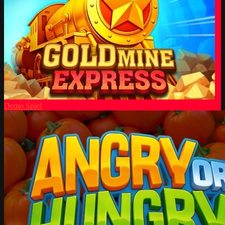
Demo Spiel