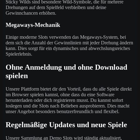
Sticky Wilds sind besondere Wild-Symbole, die für mehrere
Drehungen auf dem Spielfeld verbleiben und deine
Gewinnchancen erhöhen.
Megaways-Mechanik
Einige moderne Slots verwenden das Megaways-System, bei
dem sich die Anzahl der Gewinnlinien mit jeder Drehung ändern
kann. Dies sorgt für ein dynamisches und abwechslungsreiches
Spielerlebnis.
Ohne Anmeldung und ohne Download
spielen
Unsere Plattform bietet dir den Vorteil, dass du alle Spiele direkt
im Browser spielen kannst, ohne dass du eine Software
herunterladen oder dich registrieren musst. Du kannst sofort
loslegen und die Slots nach Belieben ausprobieren. Dies macht
unser Angebot besonders benutzerfreundlich und flexibel.
Regelmäßige Updates und neue Spiele
Unsere Sammlung an Demo Slots wird ständig aktualisiert,