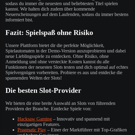
sodass du immer die neuesten und beliebtesten Titel spielen
kannst. Wir halten dich zudem über kommende
Neuerscheinungen auf dem Laufenden, sodass du immer bestens
informiert bist.
Fazit: Spielspaß ohne Risiko
Unsere Plattform bietet dir die perfekte Möglichkeit,
Spielautomaten in der Demo-Version auszuprobieren und dabei
neue Lieblingsspiele zu entdecken. Ohne Risiko, ohne
Anmeldung und ohne versteckte Kosten kannst du alle
Funktionen der neuesten Slots testen und dich optimal auf echtes
Spielvergnügen vorbereiten. Probiere es aus und entdecke die
spannenden Welten der Slots!
Die besten Slot-Provider
Wir bieten dir eine breite Auswahl an Slots von führenden
Providern der Branche. Entdecke Spiele von:
Hacksaw Gaming
– Innovativ und spannend mit
einzigartigen Features.
Pragmatic Play
– Einer der Marktführer mit Top-Grafiken