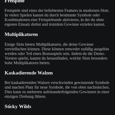
Freispiele
Freispiele sind eines der beliebtesten Features in modernen Slots.
In vielen Spielen kannst du durch bestimmte Symbole oder
Kombinationen eine Freispielrunde aktivieren, in der du ohne
eigenen Einsatz drehst und trotzdem Gewinne erzielen kannst.
Multiplikatoren
Einige Slots bieten Multiplikatoren, die deine Gewinne
vervielfachen können. Diese können entweder zufällig ausgelöst
werden oder Teil eines Bonusspiels sein. Indem du die Demo-
Version spielst, kannst du herausfinden, welche Slots besonders
hohe Multiplikatoren bieten.
Kaskadierende Walzen
Bei kaskadierenden Walzen verschwinden gewinnende Symbole
und machen Platz für neue Symbole, die von oben nachrutschen.
Dies kann zu mehreren aufeinanderfolgenden Gewinnen in einer
einzigen Drehung führen.
Sticky Wilds