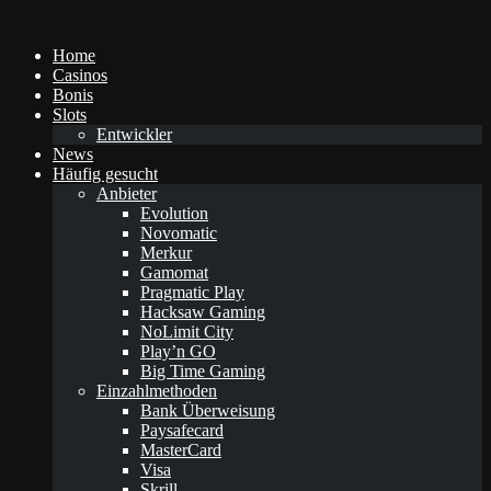
Home
Casinos
Bonis
Slots
Entwickler
News
Häufig gesucht
Anbieter
Evolution
Novomatic
Merkur
Gamomat
Pragmatic Play
Hacksaw Gaming
NoLimit City
Play’n GO
Big Time Gaming
Einzahlmethoden
Bank Überweisung
Paysafecard
MasterCard
Visa
Skrill