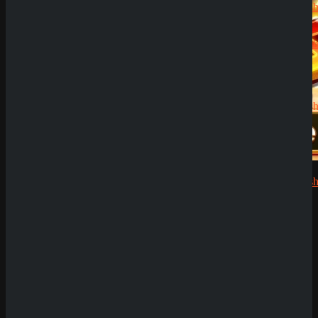
CryptoRus
Jens
zu
CryptoRush
200% bis
zu 2.500€
Silizi
zu
CryptoRush
200% bis
zu 2.500€
Robert99
zu
Demo Spiel
CryptoRush
200% bis
zu 2.500€
News
SpinEmpire Casino
Review
8. Januar 2026
SpinBetter Casino
Review
22. Dezember