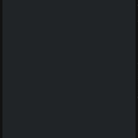
Neueste
Beiträge
Echtgeldmodus
Demoversion