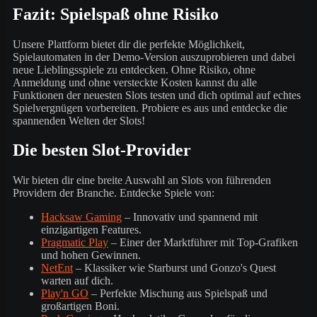
Fazit: Spielspaß ohne Risiko
Unsere Plattform bietet dir die perfekte Möglichkeit,
Spielautomaten in der Demo-Version auszuprobieren und dabei
neue Lieblingsspiele zu entdecken. Ohne Risiko, ohne
Anmeldung und ohne versteckte Kosten kannst du alle
Funktionen der neuesten Slots testen und dich optimal auf echtes
Spielvergnügen vorbereiten. Probiere es aus und entdecke die
spannenden Welten der Slots!
Die besten Slot-Provider
Wir bieten dir eine breite Auswahl an Slots von führenden
Providern der Branche. Entdecke Spiele von:
Hacksaw Gaming
– Innovativ und spannend mit
einzigartigen Features.
Pragmatic Play
– Einer der Marktführer mit Top-Grafiken
und hohen Gewinnen.
NetEnt
– Klassiker wie Starburst und Gonzo's Quest
warten auf dich.
Play'n GO
– Perfekte Mischung aus Spielspaß und
großartigen Boni.