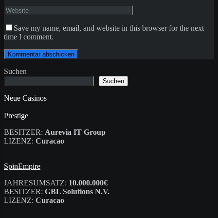
Save my name, email, and website in this browser for the next
time I comment.
Suchen
Suchen
Neue Casinos
Prestige
BESITZER:
Aurevia IT Group
LIZENZ:
Curacao
SpinEmpire
JAHRESUMSATZ:
10.000.000€
BESITZER:
GBL Solutions N.V.
LIZENZ:
Curacao