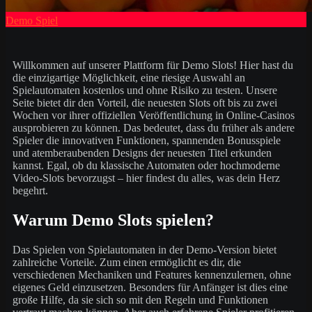
Demo Spiel
Willkommen auf unserer Plattform für Demo Slots! Hier hast du
die einzigartige Möglichkeit, eine riesige Auswahl an
Spielautomaten kostenlos und ohne Risiko zu testen. Unsere
Seite bietet dir den Vorteil, die neuesten Slots oft bis zu zwei
Wochen vor ihrer offiziellen Veröffentlichung in Online-Casinos
ausprobieren zu können. Das bedeutet, dass du früher als andere
Spieler die innovativen Funktionen, spannenden Bonusspiele
und atemberaubenden Designs der neuesten Titel erkunden
kannst. Egal, ob du klassische Automaten oder hochmoderne
Video-Slots bevorzugst – hier findest du alles, was dein Herz
begehrt.
Warum Demo Slots spielen?
Das Spielen von Spielautomaten in der Demo-Version bietet
zahlreiche Vorteile. Zum einen ermöglicht es dir, die
verschiedenen Mechaniken und Features kennenzulernen, ohne
eigenes Geld einzusetzen. Besonders für Anfänger ist dies eine
große Hilfe, da sie sich so mit den Regeln und Funktionen