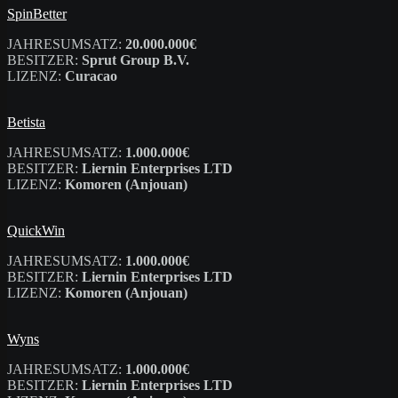
SpinBetter
JAHRESUMSATZ:
20.000.000€
BESITZER:
Sprut Group B.V.
LIZENZ:
Curacao
Betista
JAHRESUMSATZ:
1.000.000€
BESITZER:
Liernin Enterprises LTD
LIZENZ:
Komoren (Anjouan)
QuickWin
JAHRESUMSATZ:
1.000.000€
BESITZER:
Liernin Enterprises LTD
LIZENZ:
Komoren (Anjouan)
Wyns
JAHRESUMSATZ:
1.000.000€
BESITZER:
Liernin Enterprises LTD