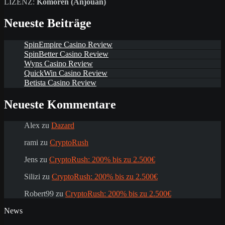
LIZENZ:
Komoren (Anjouan)
Neueste Beiträge
SpinEmpire Casino Review
SpinBetter Casino Review
Wyns Casino Review
QuickWin Casino Review
Betista Casino Review
Neueste Kommentare
Alex
zu
Dazard
rami
zu
CryptoRush
Jens
zu
CryptoRush: 200% bis zu 2.500€
Silizi
zu
CryptoRush: 200% bis zu 2.500€
Robert99
zu
CryptoRush: 200% bis zu 2.500€
News