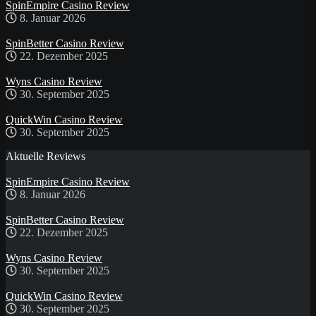
SpinEmpire Casino Review
8. Januar 2026
SpinBetter Casino Review
22. Dezember 2025
Wyns Casino Review
30. September 2025
QuickWin Casino Review
30. September 2025
Aktuelle Reviews
SpinEmpire Casino Review
8. Januar 2026
SpinBetter Casino Review
22. Dezember 2025
Wyns Casino Review
30. September 2025
QuickWin Casino Review
30. September 2025