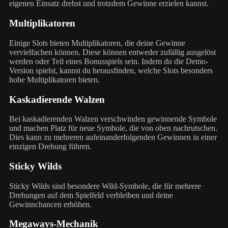
eigenen Einsatz drehst und trotzdem Gewinne erzielen kannst.
Multiplikatoren
Einige Slots bieten Multiplikatoren, die deine Gewinne
vervielfachen können. Diese können entweder zufällig ausgelöst
werden oder Teil eines Bonusspiels sein. Indem du die Demo-
Version spielst, kannst du herausfinden, welche Slots besonders
hohe Multiplikatoren bieten.
Kaskadierende Walzen
Bei kaskadierenden Walzen verschwinden gewinnende Symbole
und machen Platz für neue Symbole, die von oben nachrutschen.
Dies kann zu mehreren aufeinanderfolgenden Gewinnen in einer
einzigen Drehung führen.
Sticky Wilds
Sticky Wilds sind besondere Wild-Symbole, die für mehrere
Drehungen auf dem Spielfeld verbleiben und deine
Gewinnchancen erhöhen.
Megaways-Mechanik