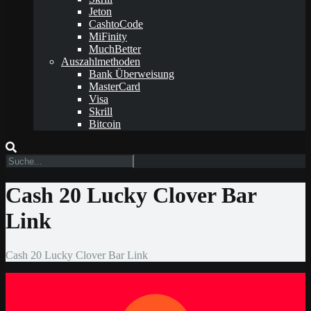
Jeton
CashtoCode
MiFinity
MuchBetter
Auszahlmethoden
Bank Überweisung
MasterCard
Visa
Skrill
Bitcoin
Cash 20 Lucky Clover Bar
Link
Cash 20 Lucky Clover Bar Link