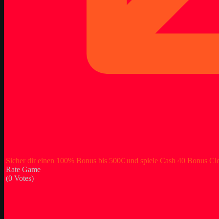
Sicher dir einen 100% Bonus bis 500€ und spiele Cash 40 Bonus Cl
Rate Game
(
0
Votes)