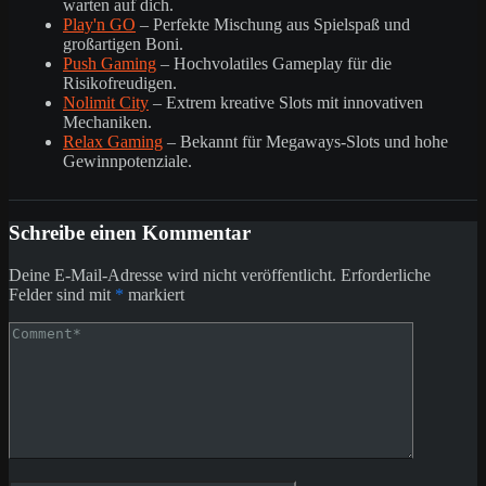
warten auf dich.
Play'n GO
– Perfekte Mischung aus Spielspaß und
großartigen Boni.
Push Gaming
– Hochvolatiles Gameplay für die
Risikofreudigen.
Nolimit City
– Extrem kreative Slots mit innovativen
Mechaniken.
Relax Gaming
– Bekannt für Megaways-Slots und hohe
Gewinnpotenziale.
Schreibe einen Kommentar
Deine E-Mail-Adresse wird nicht veröffentlicht.
Erforderliche
Felder sind mit
*
markiert