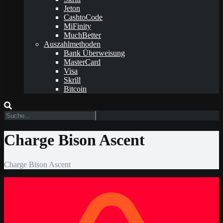
Jeton
CashtoCode
MiFinity
MuchBetter
Auszahlmethoden
Bank Überweisung
MasterCard
Visa
Skrill
Bitcoin
Charge Bison Ascent
Charge Bison Ascent