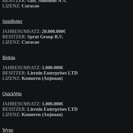
BESITZER:
GBL Solutions N.V.
LIZENZ:
Curacao
SpinBetter
JAHRESUMSATZ:
20.000.000€
BESITZER:
Sprut Group B.V.
LIZENZ:
Curacao
Betista
JAHRESUMSATZ:
1.000.000€
BESITZER:
Liernin Enterprises LTD
LIZENZ:
Komoren (Anjouan)
QuickWin
JAHRESUMSATZ:
1.000.000€
BESITZER:
Liernin Enterprises LTD
LIZENZ:
Komoren (Anjouan)
Wyns