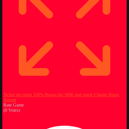
Sicher dir einen 100% Bonus bis 500€ und spiele Charge Bison
Ascent
Rate Game
(
0
Votes)