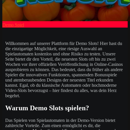
Demo Spiel
Willkommen auf unserer Plattform für Demo Slots! Hier hast du
die einzigartige Möglichkeit, eine riesige Auswahl an
Spielautomaten kostenlos und ohne Risiko zu testen. Unsere
Seite bietet dir den Vorteil, die neuesten Slots oft bis zu zwei
Wochen vor ihrer offiziellen Veröffentlichung in Online-Casinos
ausprobieren zu können. Das bedeutet, dass du früher als andere
Spieler die innovativen Funktionen, spannenden Bonusspiele
und atemberaubenden Designs der neuesten Titel erkunden
kannst. Egal, ob du klassische Automaten oder hochmoderne
Video-Slots bevorzugst – hier findest du alles, was dein Herz
begehrt.
Warum Demo Slots spielen?
Das Spielen von Spielautomaten in der Demo-Version bietet
zahlreiche Vorteile. Zum einen ermöglicht es dir, die