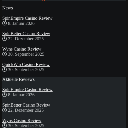
News
SpinEmpire Casino Review
8. Januar 2026
SpinBetter Casino Review
22. Dezember 2025
Wyns Casino Review
30. September 2025
QuickWin Casino Review
30. September 2025
Aktuelle Reviews
SpinEmpire Casino Review
8. Januar 2026
SpinBetter Casino Review
22. Dezember 2025
Wyns Casino Review
30. September 2025