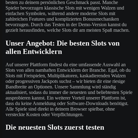
besten zu deinem persönlichen Geschmack passt. Manche
Spieler bevorzugen klassische Slots mit wenigen Walzen und
einfachen Symbolen, während andere moderne Slots mit
zahlreichen Features und komplizierten Bonusmechaniken
bevorzugen. Durch das Testen in der Demo-Version kannst du
gezielt herausfinden, welche Slots dir am meisten Spaß machen.
Unser Angebot: Die besten Slots von
allen Entwicklern
Auf unserer Plattform findest du eine umfassende Auswahl an
Slots von allen namhaften Entwicklern der Branche. Egal, ob du
Slots mit Freispielen, Multiplikatoren, kaskadierenden Walzen
oder progressiven Jackpots suchst – wir bieten dir eine riesige
Bandbreite an Optionen. Unsere Sammlung wird ständig
aktualisiert, sodass du immer die neuesten und beliebtesten Spiele
ausprobieren kannst. Ein weiterer Vorteil unserer Plattform ist,
dass du keine Anmeldung oder Software-Downloads benötigst.
Alle Spiele sind direkt in deinem Browser spielbar, ohne
versteckte Kosten oder Verpflichtungen.
Die neuesten Slots zuerst testen