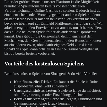
Einer der größten Vorteile unserer Plattform ist die Möglichkeit,
brandneue Spielautomaten bereits vor ihrer offiziellen
Veröffentlichung in Online-Casinos zu spielen. Dadurch hast du
einen entscheidenden Vorteil gegenüber anderen Spielern, denn
du kannst dich bereits mit den neuesten Slots vertraut machen,
bevor sie überhaupt auf Echtgeld-Plattformen verfügbar sind. Wir
arbeiten eng mit den Entwicklern zusammen, um sicherzustellen,
dass du die neuesten Spiele früher als anderswo ausprobieren
kannst. Dies gibt dir die Gelegenheit, dich intensiv mit den
Mechaniken, den Gewinnpotenzialen und den Bonusfunktionen
auseinanderzusetzen, ohne dafür eigenes Geld zu riskieren.
Sobald das Spiel dann offiziell in Online-Casinos verfügbar ist,
bist du bereits bestens vorbereitet.
Vorteile des kostenlosen Spielens
Beim kostenlosen Spielen von Slots genießt du viele Vorteile:
Kein finanzielles Risiko:
Du kannst die Spiele in Ruhe
ausprobieren, ohne Geld zu verlieren.
Uneingeschränktes Testen:
Spiele so lange du möchtest,
ohne Begrenzungen oder Einzahlungspflichten.
Perfekt für Anfänger:
Lerne die Regeln, Funktionen und
Gewinnchancen ohne Druck kennen.