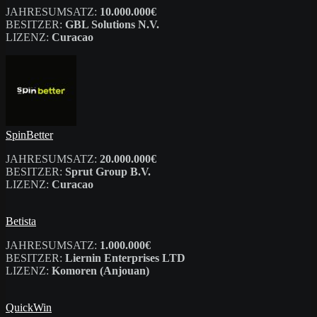
JAHRESUMSATZ:
10.000.000€
BESITZER:
GBL Solutions N.V.
LIZENZ:
Curacao
SpinBetter
JAHRESUMSATZ:
20.000.000€
BESITZER:
Sprut Group B.V.
LIZENZ:
Curacao
Betista
JAHRESUMSATZ:
1.000.000€
BESITZER:
Liernin Enterprises LTD
LIZENZ:
Komoren (Anjouan)
QuickWin