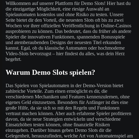
Willkommen auf unserer Plattform für Demo Slots! Hier hast du
die einzigartige Möglichkeit, eine riesige Auswahl an
Spielautomaten kostenlos und ohne Risiko zu testen. Unsere
Seite bietet dir den Vorteil, die neuesten Slots oft bis zu zwei
Wochen vor ihrer offiziellen Veröffentlichung in Online-Casinos
ausprobieren zu können. Das bedeutet, dass du früher als andere
Spieler die innovativen Funktionen, spannenden Bonusspiele
und atemberaubenden Designs der neuesten Titel erkunden
kannst. Egal, ob du klassische Automaten oder hochmoderne
Video-Slots bevorzugst – hier findest du alles, was dein Herz
begehrt.
Warum Demo Slots spielen?
Das Spielen von Spielautomaten in der Demo-Version bietet
zahlreiche Vorteile. Zum einen ermöglicht es dir, die
verschiedenen Mechaniken und Features kennenzulernen, ohne
eigenes Geld einzusetzen. Besonders für Anfänger ist dies eine
große Hilfe, da sie sich so mit den Regeln und Funktionen
vertraut machen können. Aber auch erfahrene Spieler profitieren
davon, da sie neue Strategien entwickeln und verschiedene
Einsatzhöhen testen können, ohne finanzielle Risiken
einzugehen. Darüber hinaus geben Demo Slots dir die
Gelegenheit, herauszufinden, welche Art von Automatenspiel am