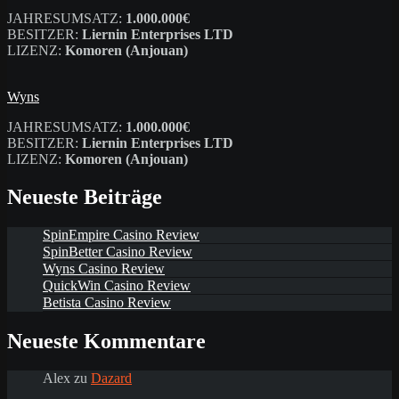
JAHRESUMSATZ:
1.000.000€
BESITZER:
Liernin Enterprises LTD
LIZENZ:
Komoren (Anjouan)
Wyns
JAHRESUMSATZ:
1.000.000€
BESITZER:
Liernin Enterprises LTD
LIZENZ:
Komoren (Anjouan)
Neueste Beiträge
SpinEmpire Casino Review
SpinBetter Casino Review
Wyns Casino Review
QuickWin Casino Review
Betista Casino Review
Neueste Kommentare
Alex
zu
Dazard