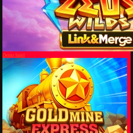
Demo Spiel