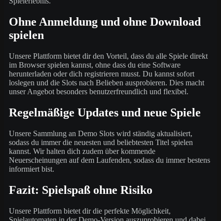
Spielerlebnis.
Ohne Anmeldung und ohne Download
spielen
Unsere Plattform bietet dir den Vorteil, dass du alle Spiele direkt
im Browser spielen kannst, ohne dass du eine Software
herunterladen oder dich registrieren musst. Du kannst sofort
loslegen und die Slots nach Belieben ausprobieren. Dies macht
unser Angebot besonders benutzerfreundlich und flexibel.
Regelmäßige Updates und neue Spiele
Unsere Sammlung an Demo Slots wird ständig aktualisiert,
sodass du immer die neuesten und beliebtesten Titel spielen
kannst. Wir halten dich zudem über kommende
Neuerscheinungen auf dem Laufenden, sodass du immer bestens
informiert bist.
Fazit: Spielspaß ohne Risiko
Unsere Plattform bietet dir die perfekte Möglichkeit,
Spielautomaten in der Demo-Version auszuprobieren und dabei