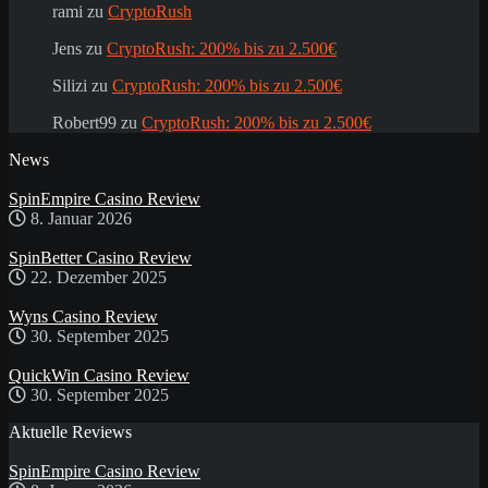
rami
zu
CryptoRush
Jens
zu
CryptoRush: 200% bis zu 2.500€
Silizi
zu
CryptoRush: 200% bis zu 2.500€
Robert99
zu
CryptoRush: 200% bis zu 2.500€
News
SpinEmpire Casino Review
8. Januar 2026
SpinBetter Casino Review
22. Dezember 2025
Wyns Casino Review
30. September 2025
QuickWin Casino Review
30. September 2025
Aktuelle Reviews
SpinEmpire Casino Review